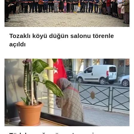
Tozaklı köyü düğün salonu törenle
açıldı