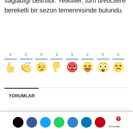
sağladığı belirtildi. Yetkililer, tüm üreticilere
bereketli bir sezon temennisinde bulundu.
YORUMLAR
Yorumlar
Yorumlar
Yorumlar
Yorumlar