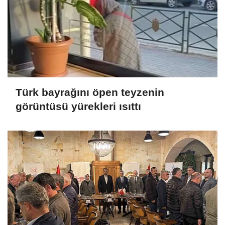
Türk bayrağını öpen teyzenin
görüntüsü yürekleri ısıttı