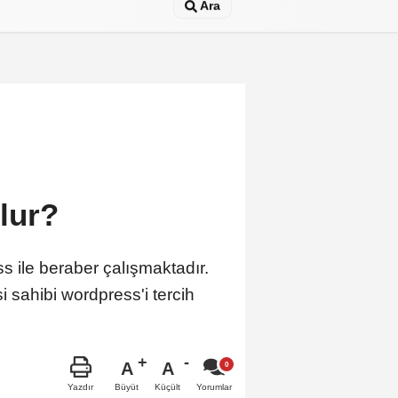
Ara
lur?
 ile beraber çalışmaktadır.
i sahibi wordpress'i tercih
A
A
Büyüt
Küçült
Yazdır
Yorumlar