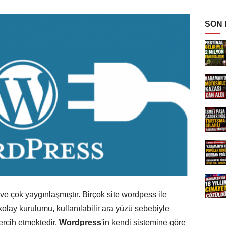
SON
 çok yaygınlaşmıştır. Birçok site wordpess ile
olay kurulumu, kullanılabilir ara yüzü sebebiyle
tercih etmektedir.
Wordpress
'in kendi sistemine göre