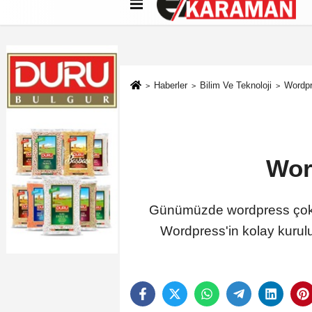
Künye
İletişim
Çerez Politikası
G
Haberler
Bilim Ve Teknoloji
Wordpr
Wor
Günümüzde wordpress çok ge
Wordpress'in kolay kurulum