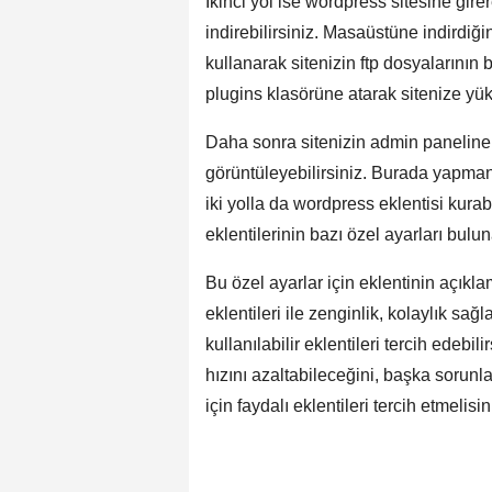
İkinci yol ise wordpress sitesine gir
indirebilirsiniz. Masaüstüne indirdiğin
kullanarak sitenizin ftp dosyalarının
plugins klasörüne atarak sitenize yükl
Daha sonra sitenizin admin paneline g
görüntüleyebilirsiniz. Burada yapmanı
iki yolla da wordpress eklentisi kurabil
eklentilerinin bazı özel ayarları buluna
Bu özel ayarlar için eklentinin açıkla
eklentileri ile zenginlik, kolaylık sağ
kullanılabilir eklentileri tercih edebi
hızını azaltabileceğini, başka sorun
için faydalı eklentileri tercih etmelisin