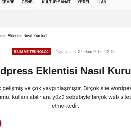
ÇEVRE
GENEL
KÜLTÜR SANAT
YEREL
İLAN
izlilik İlkeleri
ess Eklentisi Nasıl Kurulur?
Yayınlanma: 27 Ekim 2016 - 12:12
BILIM VE TEKNOLOJI
dpress Eklentisi Nasıl Kuru
lişmiş ve çok yaygınlaşmıştır. Birçok site wordpess
u, kullanılabilir ara yüzü sebebiyle birçok web sites
etmektedir.