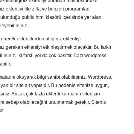
erek istediğiniz eklentiyi buradan masaüstünüze
iz eklentiyi file zilla ve benzeri programları
 bulunduğu public html klasörü içerisinde yer alan
eyebilirsiniz.
irerek eklentilerden attığınız eklentiyi
z gereken eklentiyi etkinleştirmek olacaktır. Bu farklı
irsiniz. İki farklı yol da çok basittir. Bazı wordpress
bilir.
malarını okuyarak bilgi sahibi olabilirsiniz. Wordpress,
layan bir site alt yapısıdır. Bu nedenle sitenize uygun,
lirsiniz. Ancak çok fazla eklenti kurmanın sitenizin
lara sebep olabileceğini unutmamak gerekir. Siteniz
iz.