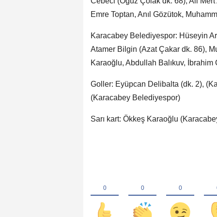
Cebeci (Oğuz Çolak dk. 68), Ali Mer
Emre Toptan, Anıl Gözütok, Muhamme
Karacabey Belediyespor: Hüseyin Ars
Atamer Bilgin (Azat Çakar dk. 86),
Karaoğlu, Abdullah Balıkuv, İbrahim
Goller: Eyüpcan Delibalta (dk. 2), 
(Karacabey Belediyespor)
Sarı kart: Ökkeş Karaoğlu (Karacabe