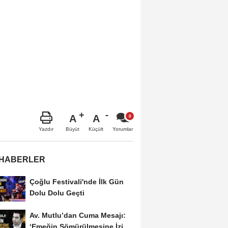
A
A
Büyüt
Küçült
Yazdır
Yorumlar
 HABERLER
Çoğlu Festivali'nde İlk Gün
Dolu Dolu Geçti
Av. Mutlu’dan Cuma Mesajı:
‘Emeğin Sömürülmesine İzin