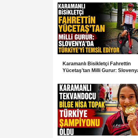
Karamanlı Bisikletçi Fahrettin
Yücetaş’tan Milli Gurur: Sloveny
Türkiye’yi Temsil Ediyor