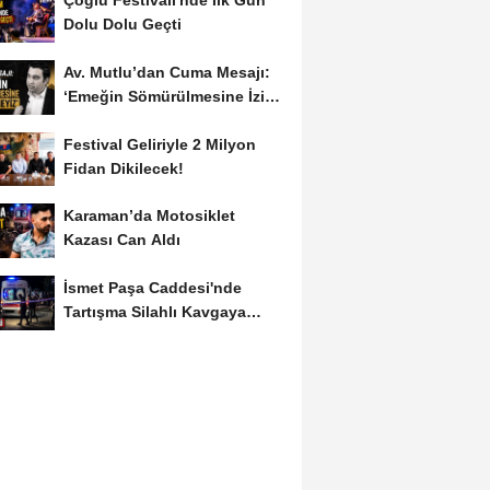
Dolu Dolu Geçti
Av. Mutlu’dan Cuma Mesajı:
‘Emeğin Sömürülmesine İzin
Vermeyiz’...
Festival Geliriyle 2 Milyon
Fidan Dikilecek!
Karaman’da Motosiklet
Kazası Can Aldı
İsmet Paşa Caddesi'nde
Tartışma Silahlı Kavgaya
Dönüştü