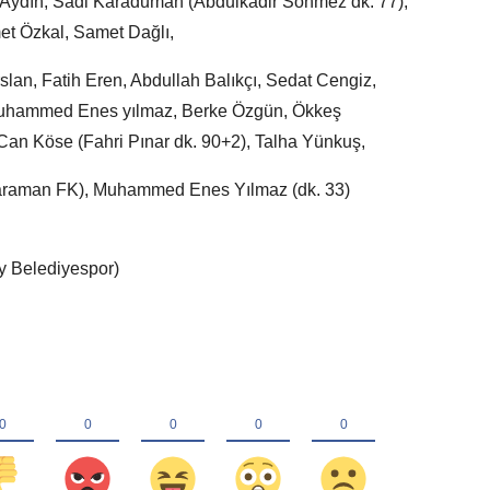
t Aydın, Sadi Karaduman (Abdulkadir Sönmez dk. 77),
t Özkal, Samet Dağlı,
lan, Fatih Eren, Abdullah Balıkçı, Sedat Cengiz,
 Muhammed Enes yılmaz, Berke Özgün, Ökkeş
 Can Köse (Fahri Pınar dk. 90+2), Talha Yünkuş,
(Karaman FK), Muhammed Enes Yılmaz (dk. 33)
y Belediyespor)