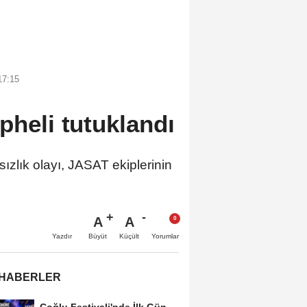
17:15
pheli tutuklandı
sızlık olayı, JASAT ekiplerinin
A
A
Büyüt
Küçült
Yazdır
Yorumlar
 HABERLER
Çoğlu Festivali'nde İlk Gün