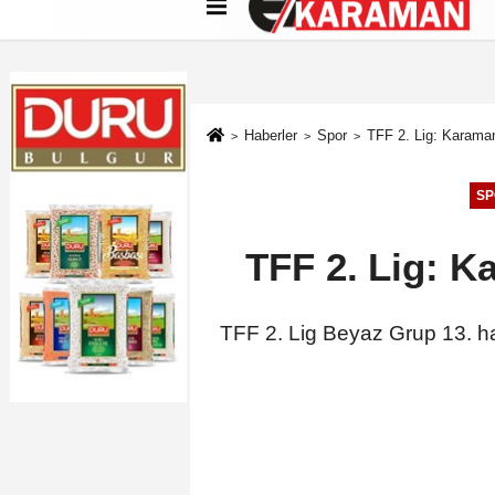
Künye
İletişim
Çerez Politikası
G
Haberler
Spor
TFF 2. Lig: Karama
SP
TFF 2. Lig: K
TFF 2. Lig Beyaz Grup 13. h