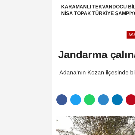
KARAMANLI TEKVANDOCU Bİ
NİSA TOPAK TÜRKİYE ŞAMPİ
OLDU
ASA
Jandarma çalına
Adana'nın Kozan ilçesinde bir 