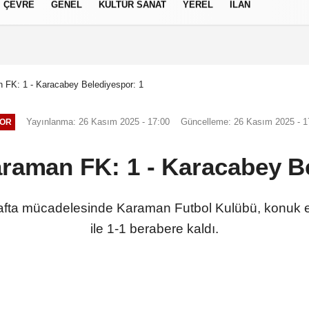
ÇEVRE
GENEL
KÜLTÜR SANAT
YEREL
İLAN
izlilik İlkeleri
n FK: 1 - Karacabey Belediyespor: 1
Yayınlanma: 26 Kasım 2025 - 17:00
Güncelleme: 26 Kasım 2025 - 1
OR
araman FK: 1 - Karacabey B
afta mücadelesinde Karaman Futbol Kulübü, konuk e
ile 1-1 berabere kaldı.