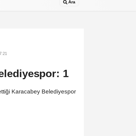
Ara
7:21
elediyespor: 1
ttiği Karacabey Belediyespor