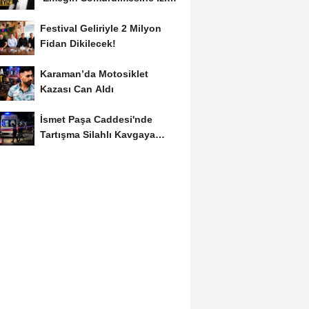
Vermeyiz’...
Festival Geliriyle 2 Milyon
Fidan Dikilecek!
Karaman’da Motosiklet
Kazası Can Aldı
İsmet Paşa Caddesi'nde
Tartışma Silahlı Kavgaya
Dönüştü