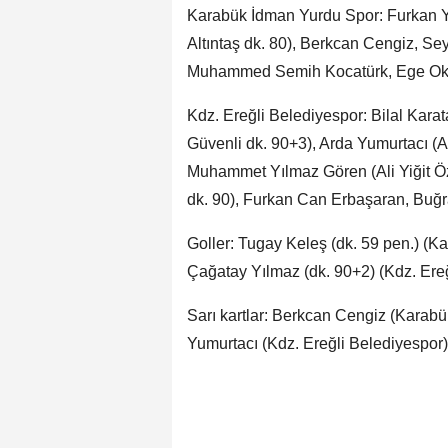
Karabük İdman Yurdu Spor: Furkan Ya
Altıntaş dk. 80), Berkcan Cengiz, Se
Muhammed Semih Kocatürk, Ege Okk
Kdz. Ereğli Belediyespor: Bilal Kara
Güvenli dk. 90+3), Arda Yumurtacı (A
Muhammet Yılmaz Gören (Ali Yiğit Öz
dk. 90), Furkan Can Erbaşaran, Buğ
Goller: Tugay Keleş (dk. 59 pen.) (K
Çağatay Yılmaz (dk. 90+2) (Kdz. Ere
Sarı kartlar: Berkcan Cengiz (Kara
Yumurtacı (Kdz. Ereğli Belediyespor)