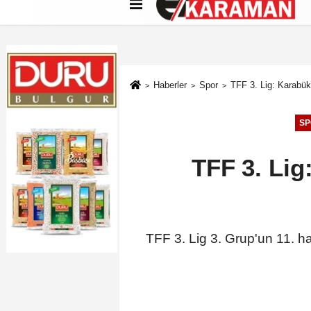
Künye
İletişim
Çerez Politikası
G
Haberler
Spor
TFF 3. Lig: Karabük
SP
TFF 3. Lig
TFF 3. Lig 3. Grup'un 11. 