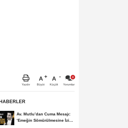
A
A
Büyüt
Küçült
Yazdır
Yorumlar
 HABERLER
Av. Mutlu’dan Cuma Mesajı:
‘Emeğin Sömürülmesine İzin
Vermeyiz’...