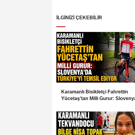
İLGINIZI ÇEKEBILIR
Karamanlı Bisikletçi Fahrettin
Yücetaş’tan Milli Gurur: Sloveny
Türkiye’yi Temsil Ediyor