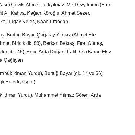
sin Çevik, Ahmet Türkyılmaz, Mert Özyıldırım (Eren
yit Ali Kahya, Kağan Köroğlu, Ahmet Sezer,
a, Tugay Keleş, Kaan Erdoğan
taş, Bertuğ Bayar, Çağatay Yılmaz (Ahmet Efe
hmet Biricik dk. 83), Berkan Bektaş, Fırat Güneş,
ten dk. 46), Emin Arda Doğan, Fatih Ok (Baran Ekiz
ra Çağlıyan
arabük İdman Yurdu), Bertuğ Bayar (dk. 14 ve 66),
ğli Belediyespor)
bük İdman Yurdu), Muhammet Yılmaz Gören, Arda