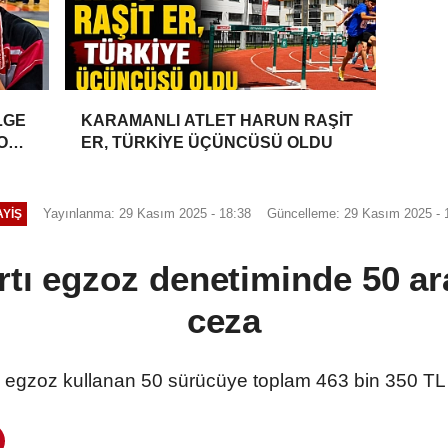
LGE
KARAMANLI ATLET HARUN RAŞİT
YONU
ER, TÜRKİYE ÜÇÜNCÜSÜ OLDU
Yayınlanma: 29 Kasım 2025 - 18:38
Güncelleme: 29 Kasım 2025 - 
YIŞ
rtı egzoz denetiminde 50 ar
ceza
ı egzoz kullanan 50 sürücüye toplam 463 bin 350 TL