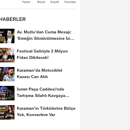
Büyüt
Küçült
Yazdır
Yorumlar
 HABERLER
Av. Mutlu’dan Cuma Mesajı:
‘Emeğin Sömürülmesine İzin
Vermeyiz’...
Festival Geliriyle 2 Milyon
Fidan Dikilecek!
Karaman’da Motosiklet
Kazası Can Aldı
İsmet Paşa Caddesi'nde
Tartışma Silahlı Kavgaya
Dönüştü
Karaman'ın Türkülerine Bütçe
Yok, Konserlere Var