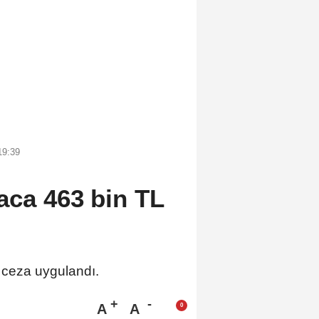
19:39
aca 463 bin TL
 ceza uygulandı.
A
A