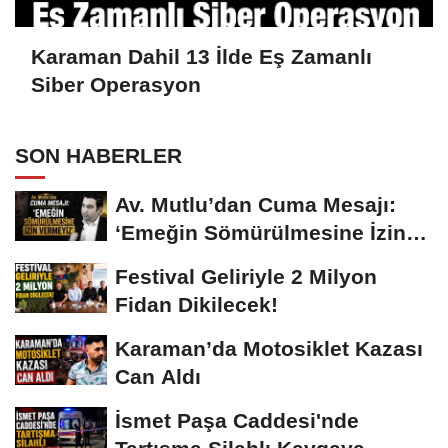
Karaman Dahil 13 İlde Eş Zamanlı
Siber Operasyon
SON HABERLER
Av. Mutlu’dan Cuma Mesajı:
‘Emeğin Sömürülmesine İzin
Vermeyiz’...
Festival Geliriyle 2 Milyon
Fidan Dikilecek!
Karaman’da Motosiklet Kazası
Can Aldı
İsmet Paşa Caddesi'nde