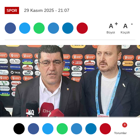
29 Kasım 2025 - 21:07
SPOR
A
A
Büyüt
Küçült
Yorumlar
Yorumlar
Yorumlar
Yorumlar