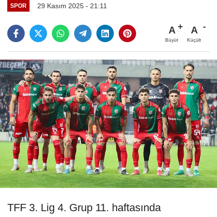
29 Kasım 2025 - 21:11
SPOR
A
A
Büyüt
Küçült
TFF 3. Lig 4. Grup 11. haftasında