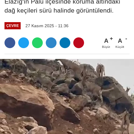
Elazığ'ın Palu ilçesinde koruma altındaki
dağ keçileri sürü halinde görüntülendi.
27 Kasım 2025 - 11:36
ÇEVRE
A
A
Büyüt
Küçült