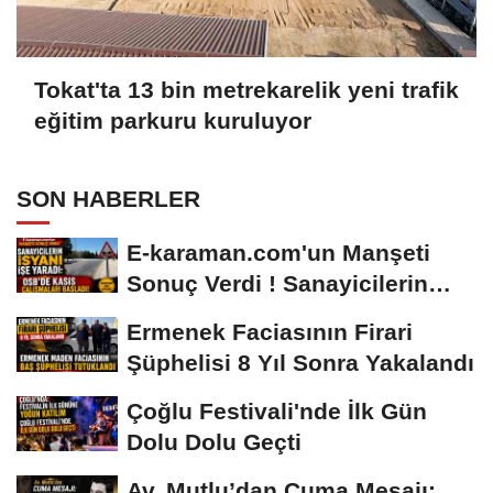
Tokat'ta 13 bin metrekarelik yeni trafik
eğitim parkuru kuruluyor
SON HABERLER
E-karaman.com'un Manşeti
Sonuç Verdi ! Sanayicilerin
İsyanı İşe...
Ermenek Faciasının Firari
Şüphelisi 8 Yıl Sonra Yakalandı
Çoğlu Festivali'nde İlk Gün
Dolu Dolu Geçti
Av. Mutlu’dan Cuma Mesajı: