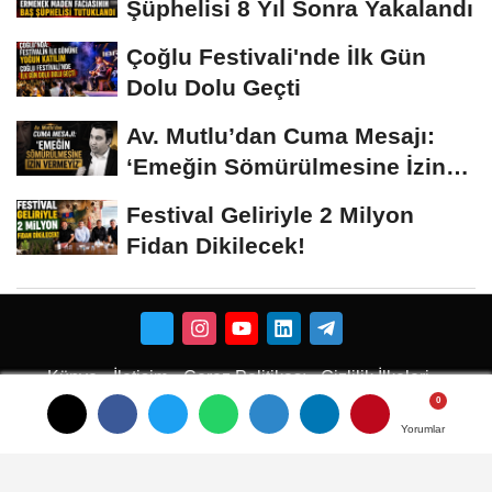
Şüphelisi 8 Yıl Sonra Yakalandı
Çoğlu Festivali'nde İlk Gün
Dolu Dolu Geçti
Av. Mutlu’dan Cuma Mesajı:
‘Emeğin Sömürülmesine İzin
Vermeyiz’...
Festival Geliriyle 2 Milyon
Fidan Dikilecek!
Künye
İletişim
Çerez Politikası
Gizlilik İlkeleri
Karaman Çiçekci
Karaman
Yorumlar
Yorumlar
Yorumlar
Karaman Haber