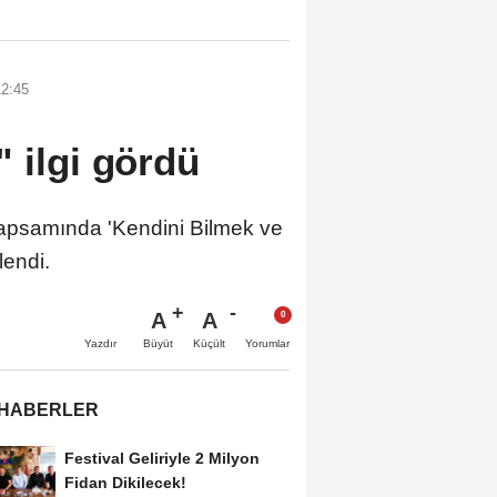
12:45
 ilgi gördü
 kapsamında 'Kendini Bilmek ve
lendi.
A
A
Büyüt
Küçült
Yazdır
Yorumlar
 HABERLER
Festival Geliriyle 2 Milyon
Fidan Dikilecek!