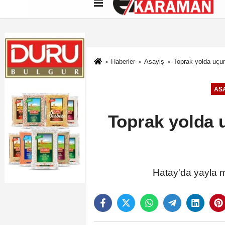
Künye
İletişim
Çerez Politikası
G
Haberler
Asayiş
Toprak yolda uçu
ASA
Toprak yolda 
Hatay'da yayla 