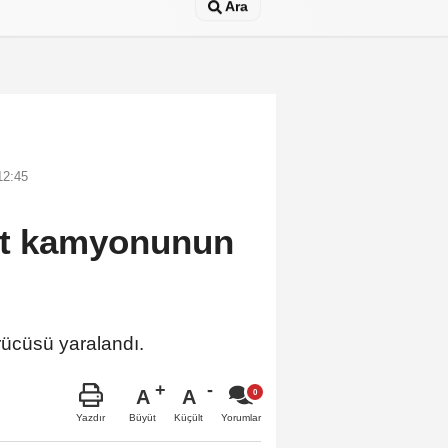
Ara
12:45
yat kamyonunun
ücüsü yaralandı.
A
A
Büyüt
Küçült
Yazdır
Yorumlar