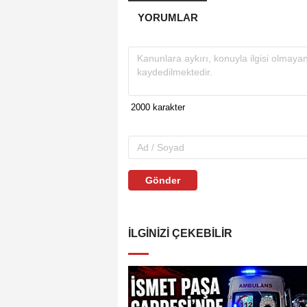
YORUMLAR
Gönder
İLGINIZI ÇEKEBILIR