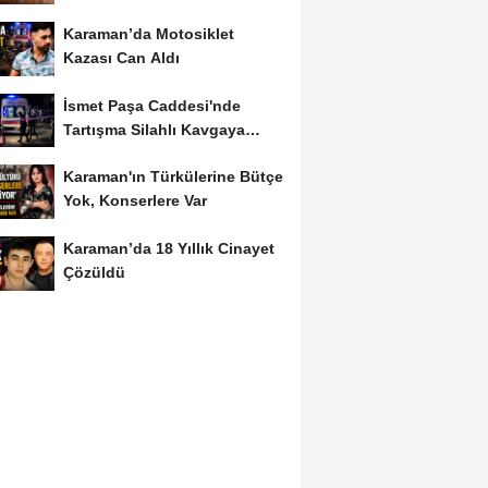
Karaman’da Motosiklet
Kazası Can Aldı
İsmet Paşa Caddesi'nde
Tartışma Silahlı Kavgaya
Dönüştü
Karaman'ın Türkülerine Bütçe
Yok, Konserlere Var
Karaman’da 18 Yıllık Cinayet
Çözüldü