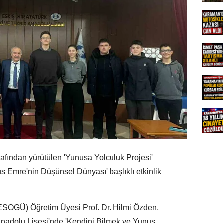
arafından yürütülen 'Yunusa Yolculuk Projesi'
 Emre'nin Düşünsel Dünyası' başlıklı etkinlik
ESOGÜ) Öğretim Üyesi Prof. Dr. Hilmi Özden,
 Anadolu Lisesi'nde 'Kendini Bilmek ve Yunus