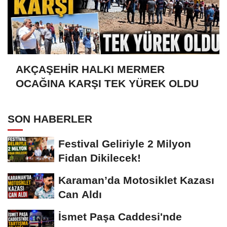
AKÇAŞEHİR HALKI MERMER
OCAĞINA KARŞI TEK YÜREK OLDU
SON HABERLER
Festival Geliriyle 2 Milyon
Fidan Dikilecek!
Karaman’da Motosiklet Kazası
Can Aldı
İsmet Paşa Caddesi'nde