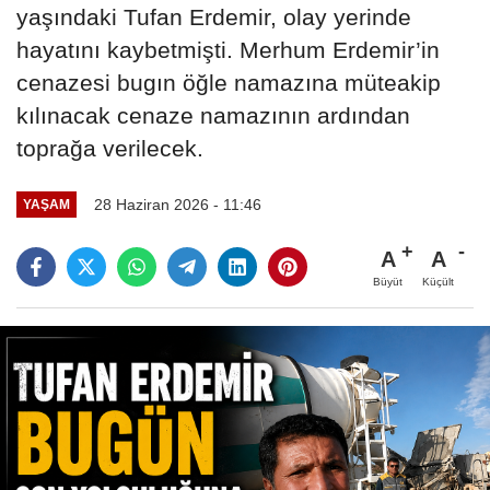
yaşındaki Tufan Erdemir, olay yerinde
hayatını kaybetmişti. Merhum Erdemir’in
cenazesi bugın öğle namazına müteakip
kılınacak cenaze namazının ardından
toprağa verilecek.
28 Haziran 2026 - 11:46
YAŞAM
A
A
Büyüt
Küçült