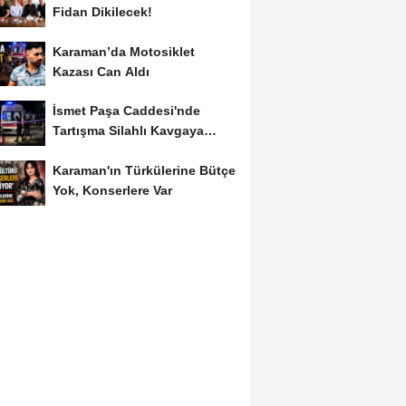
Fidan Dikilecek!
Karaman’da Motosiklet
Kazası Can Aldı
İsmet Paşa Caddesi'nde
Tartışma Silahlı Kavgaya
Dönüştü
Karaman'ın Türkülerine Bütçe
Yok, Konserlere Var