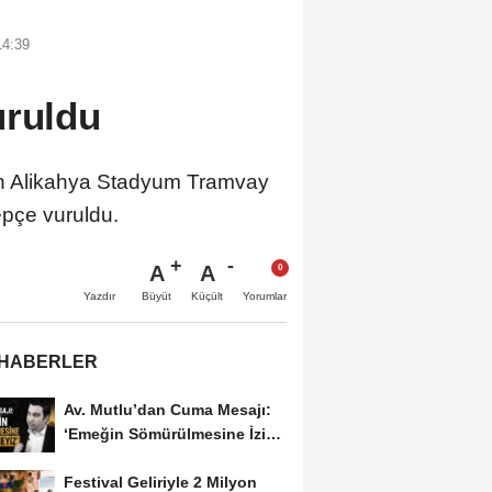
14:39
uruldu
en Alikahya Stadyum Tramvay
epçe vuruldu.
A
A
Büyüt
Küçült
Yazdır
Yorumlar
 HABERLER
Av. Mutlu’dan Cuma Mesajı:
‘Emeğin Sömürülmesine İzin
Vermeyiz’...
Festival Geliriyle 2 Milyon