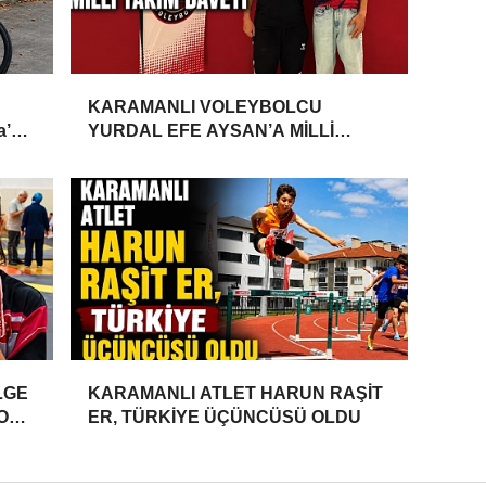
KARAMANLI VOLEYBOLCU
a’da
YURDAL EFE AYSAN’A MİLLİ
TAKIM DAVETİ
LGE
KARAMANLI ATLET HARUN RAŞİT
YONU
ER, TÜRKİYE ÜÇÜNCÜSÜ OLDU