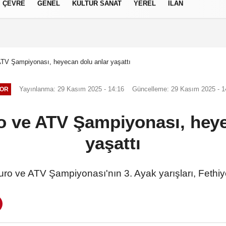
ÇEVRE
GENEL
KÜLTÜR SANAT
YEREL
İLAN
izlilik İlkeleri
ATV Şampiyonası, heyecan dolu anlar yaşattı
Yayınlanma: 29 Kasım 2025 - 14:16
Güncelleme: 29 Kasım 2025 - 1
OR
o ve ATV Şampiyonası, heye
yaşattı
ro ve ATV Şampiyonası'nın 3. Ayak yarışları, Fethiy