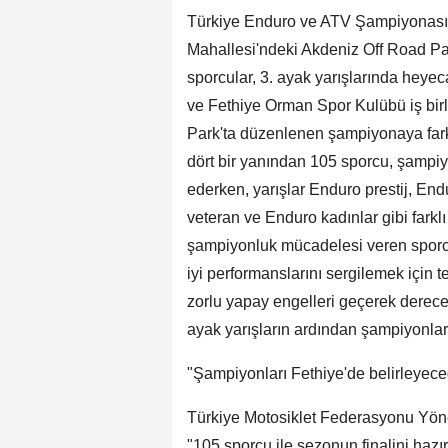
Türkiye Enduro ve ATV Şampiyonası 
Mahallesi'ndeki Akdeniz Off Road Pa
sporcular, 3. ayak yarışlarında heye
ve Fethiye Orman Spor Kulübü iş bir
Park'ta düzenlenen şampiyonaya farklı
dört bir yanından 105 sporcu, şampi
ederken, yarışlar Enduro prestij, En
veteran ve Enduro kadınlar gibi farklı 
şampiyonluk mücadelesi veren sporcu
iyi performanslarını sergilemek için t
zorlu yapay engelleri geçerek derece
ayak yarışların ardından şampiyonlar 
"Şampiyonları Fethiye'de belirleyece
Türkiye Motosiklet Federasyonu Yön
"105 sporcu ile sezonun finalini hazırl