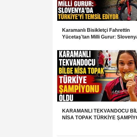
Karamanlı Bisikletçi Fahrettin
Yücetaş’tan Milli Gurur: Sloveny
Türkiye’yi Temsil Ediyor
KARAMANLI TEKVANDOCU Bİ
NİSA TOPAK TÜRKİYE ŞAMPİ
OLDU