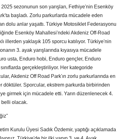
2025 sezonunun son yarışları, Fethiye'nin Esenköy
rk'ta başladı. Zorlu parkurlarda mücadele eden
can dolu anlar yaşattı. Türkiye Motosiklet Federasyonu
liğinde Esenköy Mahallesi'ndeki Akdeniz Off-Road
 illerden yaklaşık 105 sporcu katılıyor. Türkiye'nin
yonanın 3. ayak yarışlarında kıyasıya mücadele
duro usta, Enduro hobi, Enduro gençler, Enduro
sınıflarda gerçekleştiriliyor. Her kategoride
lar, Akdeniz Off Road Park'ın zorlu parkurlarında en
er döktüler. Sporcular, ekstrem parkurda birbirinden
ye girmek için mücadele etti. Yarın düzenlenecek 4.
belli olacak.
ğiz"
etim Kurulu Üyesi Sadık Özdemir, yaptığı açıklamada
ıyoruz. Türkiye'de bir ilki yapıp 3. ve 4. Ayak