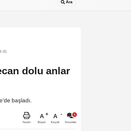
Ara
4:45
can dolu anlar
e'de başladı.
A
A
Büyüt
Küçült
Yazdır
Yorumlar