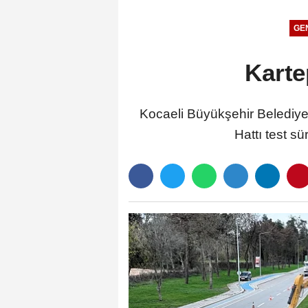
GE
Karte
Kocaeli Büyükşehir Belediy
Hattı test s