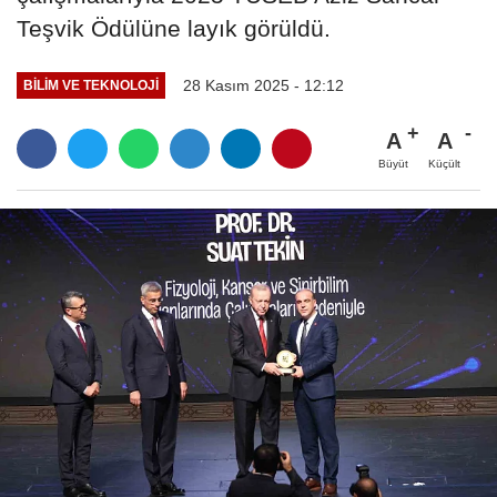
Teşvik Ödülüne layık görüldü.
28 Kasım 2025 - 12:12
BILIM VE TEKNOLOJI
A
A
Büyüt
Küçült