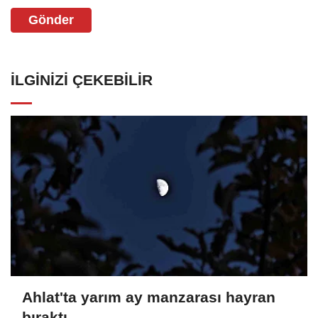
Gönder
İLGINIZI ÇEKEBILIR
Ahlat'ta yarım ay manzarası hayran
bıraktı