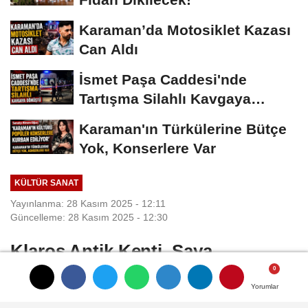
Karaman’da Motosiklet Kazası
Can Aldı
İsmet Paşa Caddesi'nde
Tartışma Silahlı Kavgaya
Dönüştü
Karaman'ın Türkülerine Bütçe
Yok, Konserlere Var
KÜLTÜR SANAT
Yayınlanma: 28 Kasım 2025 - 12:11
Güncelleme: 28 Kasım 2025 - 12:30
Klaros Antik Kenti, Saya
Holding'in sponsorluğunda gün
Yorumlar
Yorumlar
Yorumlar
yüzüne çıkıyor