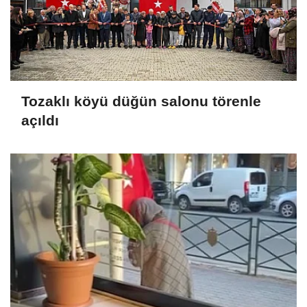
Tozaklı köyü düğün salonu törenle
açıldı