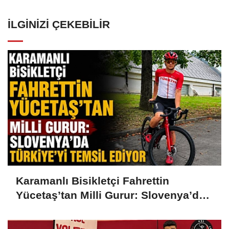
İLGINIZI ÇEKEBILIR
Karamanlı Bisikletçi Fahrettin
Yücetaş’tan Milli Gurur: Slovenya’da
Türkiye’yi Temsil Ediyor