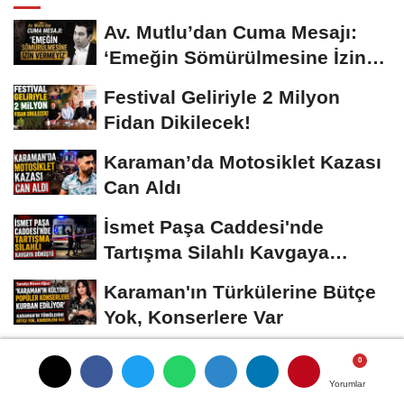
Av. Mutlu’dan Cuma Mesajı:
‘Emeğin Sömürülmesine İzin
Vermeyiz’...
Festival Geliriyle 2 Milyon
Fidan Dikilecek!
Karaman’da Motosiklet Kazası
Can Aldı
İsmet Paşa Caddesi'nde
Tartışma Silahlı Kavgaya
Dönüştü
Karaman'ın Türkülerine Bütçe
Yok, Konserlere Var
Yorumlar
Yorumlar
Yorumlar