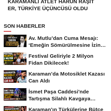
KARAMANLI ATLET HARUN RAŞİT
ER, TÜRKİYE ÜÇÜNCÜSÜ OLDU
SON HABERLER
Av. Mutlu’dan Cuma Mesajı:
‘Emeğin Sömürülmesine İzin
Vermeyiz’...
Festival Geliriyle 2 Milyon
Fidan Dikilecek!
Karaman’da Motosiklet Kazası
Can Aldı
İsmet Paşa Caddesi'nde
Tartışma Silahlı Kavgaya
Dönüştü
Karaman'ın Türkülerine Bütçe