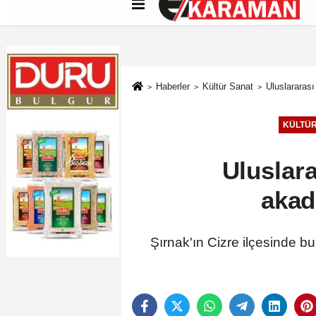
Künye
İletişim
Çerez Politikası
G
Haberler
Kültür Sanat
Uluslararas
KÜLTÜR
Uluslar
akad
Şırnak'ın Cizre ilçesinde b