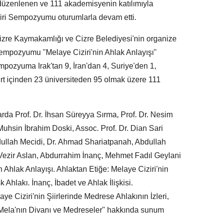
ü düzenlenen ve 111 akademisyenin katılımıyla
ziri Sempozyumu oturumlarla devam etti.
 Cizre Kaymakamlığı ve Cizre Belediyesi'nin organize
 Sempozyumu "Melaye Ciziri'nin Ahlak Anlayışı"
mpozyuma Irak'tan 9, İran'dan 4, Suriye'den 1,
t içinden 23 üniversiteden 95 olmak üzere 111
da Prof. Dr. İhsan Süreyya Sırma, Prof. Dr. Nesim
Muhsin İbrahim Doski, Assoc. Prof. Dr. Dian Sari
'dullah Mecidi, Dr. Ahmad Shariatpanah, Abdullah
ezir Aslan, Abdurrahim İnanç, Mehmet Fadıl Geylani
 Ahlak Anlayışı. Ahlaktan Etiğe: Melaye Ciziri'nin
Ahlakı. İnanç, İbadet ve Ahlak İlişkisi.
ye Ciziri'nin Şiirlerinde Medrese Ahlakının İzleri,
ela'nın Divanı ve Medreseler" hakkında sunum