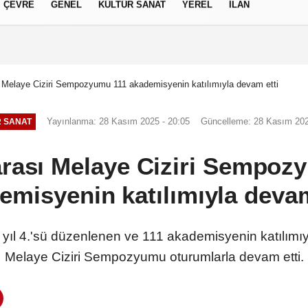
ÇEVRE
GENEL
KÜLTÜR SANAT
YEREL
İLAN
izlilik İlkeleri
ı Melaye Ciziri Sempozyumu 111 akademisyenin katılımıyla devam etti
Yayınlanma: 28 Kasım 2025 - 20:05
Güncelleme: 28 Kasım 202
 SANAT
arası Melaye Ciziri Sempoz
emisyenin katılımıyla devam
u yıl 4.'sü düzenlenen ve 111 akademisyenin katılımıy
Melaye Ciziri Sempozyumu oturumlarla devam etti.