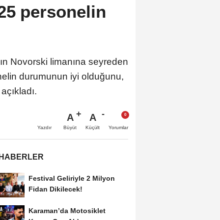
25 personelin
nın Novorski limanına seyreden
onelin durumunun iyi olduğunu,
 açıkladı.
A
A
Büyüt
Küçült
Yazdır
Yorumlar
 HABERLER
Festival Geliriyle 2 Milyon
Fidan Dikilecek!
Karaman’da Motosiklet