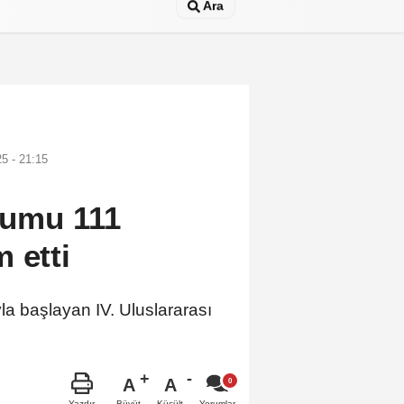
Ara
5 - 21:15
yumu 111
 etti
la başlayan IV. Uluslararası
A
A
Büyüt
Küçült
Yazdır
Yorumlar