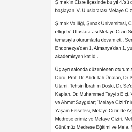
Şırnak'ın Cizre ilçesinde bu yıl 4.'s
başlayan IV. Uluslararası Melaye Ci
Şırnak Valiliği, Şırnak Üniversitesi,
ettiği IV. Uluslararası Melaye Ciziri
temasıyla oturumlarla devam etti. Se
Endonezya'dan 1, Almanya'dan 1, yur
akademisyen katıldı.
Üç ayrı salonda düzenlenen oturumlar
Doru, Prof. Dr. Abdullah Ünalan, Dr. 
Utami, Tehsin İbrahim Doski, Dr. Se
Kaplan, Dr. Muhammed Tayyip Elçi, V
ve Ahmet Saygıdar; "Melaye Ciziri'nin
Yaşam Felsefesi, Melaye Ciziri'de Aşk 
Medreselerimiz ve Melaye Ciziri, Mela
Günümüz Medrese Eğitimi ve Mela, M