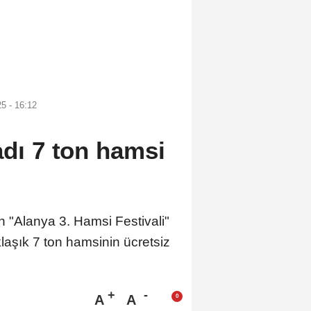
5 - 16:12
adı 7 ton hamsi
n "Alanya 3. Hamsi Festivali"
laşık 7 ton hamsinin ücretsiz
A
A