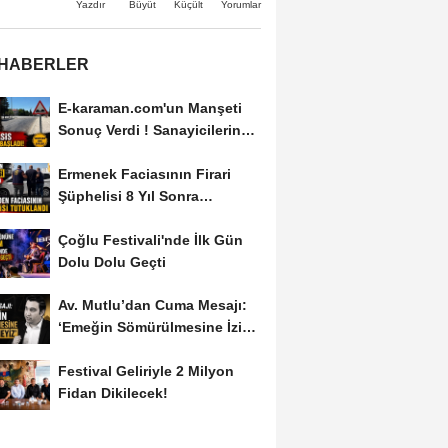
Büyüt
Küçült
Yazdır
Yorumlar
 HABERLER
E-karaman.com'un Manşeti
Sonuç Verdi ! Sanayicilerin
İsyanı İşe...
Ermenek Faciasının Firari
Şüphelisi 8 Yıl Sonra
Yakalandı
Çoğlu Festivali'nde İlk Gün
Dolu Dolu Geçti
Av. Mutlu’dan Cuma Mesajı:
‘Emeğin Sömürülmesine İzin
Vermeyiz’...
Festival Geliriyle 2 Milyon
Fidan Dikilecek!