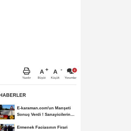
A
A
Büyüt
Küçült
Yazdır
Yorumlar
 HABERLER
E-karaman.com'un Manşeti
Sonuç Verdi ! Sanayicilerin
İsyanı İşe...
Ermenek Faciasının Firari