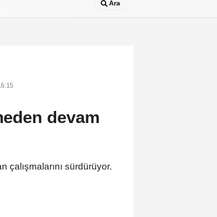
Ara
16:15
esmeden devam
an çalışmalarını sürdürüyor.