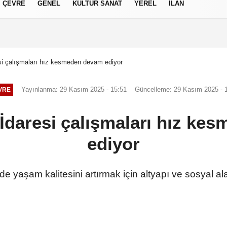
ÇEVRE
GENEL
KÜLTÜR SANAT
YEREL
İLAN
izlilik İlkeleri
si çalışmaları hız kesmeden devam ediyor
Yayınlanma: 29 Kasım 2025 - 15:51
Güncelleme: 29 Kasım 2025 - 
VRE
 İdaresi çalışmaları hız k
ediyor
rde yaşam kalitesini artırmak için altyapı ve sosyal al