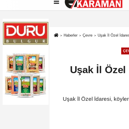
Künye
İletişim
Çerez Politikası
G
Haberler
Çevre
Uşak İl Özel İdare
ÇE
Uşak İl Özel
Uşak İl Özel İdaresi, köyle