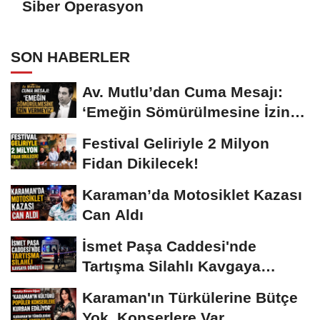
Siber Operasyon
SON HABERLER
Av. Mutlu’dan Cuma Mesajı:
‘Emeğin Sömürülmesine İzin
Vermeyiz’...
Festival Geliriyle 2 Milyon
Fidan Dikilecek!
Karaman’da Motosiklet Kazası
Can Aldı
İsmet Paşa Caddesi'nde
Tartışma Silahlı Kavgaya
Dönüştü
Karaman'ın Türkülerine Bütçe
Yok, Konserlere Var