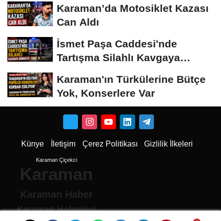
Karaman’da Motosiklet Kazası
Can Aldı
İsmet Paşa Caddesi'nde
Tartışma Silahlı Kavgaya
Dönüştü
Karaman'ın Türkülerine Bütçe
Yok, Konserlere Var
Künye
İletişim
Çerez Politikası
Gizlilik İlkeleri
Karaman Çiçekci
Karaman
Karaman Haber
Karaman Haberleri