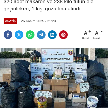
320 adet makaron ve 238 kilo tütün ele
geçirilirken, 1 kişi gözaltına alındı.
26 Kasım 2025 - 21:23
ASAYIŞ
A
A
Büyüt
Küçült