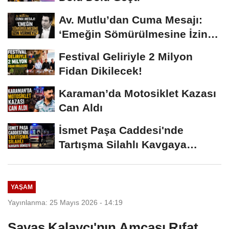
Av. Mutlu’dan Cuma Mesajı:
‘Emeğin Sömürülmesine İzin
Vermeyiz’...
Festival Geliriyle 2 Milyon
Fidan Dikilecek!
Karaman’da Motosiklet Kazası
Can Aldı
İsmet Paşa Caddesi'nde
Tartışma Silahlı Kavgaya
Dönüştü
YAŞAM
Yayınlanma: 25 Mayıs 2026 - 14:19
Savaş Kalaycı'nın Amcası Rıfat