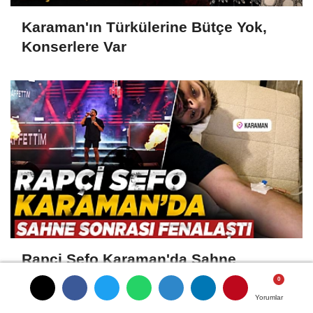
Karaman'ın Türkülerine Bütçe Yok,
Konserlere Var
Rapçi Sefo Karaman'da Sahne
Sonrası Fenalaştı
Yorumlar
Yorumlar
Yorumlar