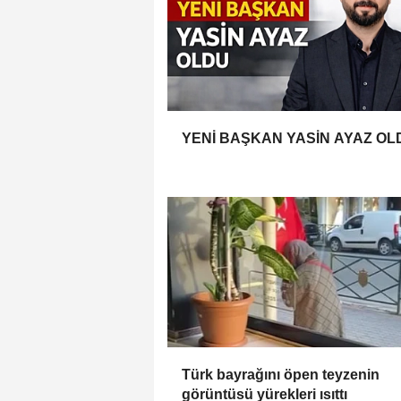
YENİ BAŞKAN YASİN AYAZ OL
Türk bayrağını öpen teyzenin
görüntüsü yürekleri ısıttı