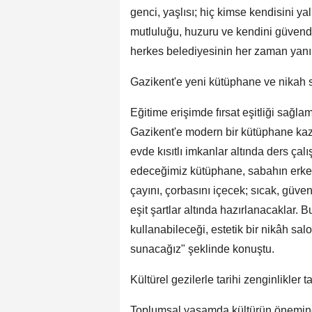
genci, yaşlısı; hiç kimse kendisini y
mutluluğu, huzuru ve kendini güvend
herkes belediyesinin her zaman yanın
Gazikent'e yeni kütüphane ve nikah 
Eğitime erişimde fırsat eşitliği sağla
Gazikent'e modern bir kütüphane kaz
evde kısıtlı imkanlar altında ders ç
edeceğimiz kütüphane, sabahın erken
çayını, çorbasını içecek; sıcak, güve
eşit şartlar altında hazırlanacaklar. 
kullanabileceği, estetik bir nikâh sa
sunacağız" şeklinde konuştu.
Kültürel gezilerle tarihi zenginlikler t
Toplumsal yaşamda kültürün önemine 