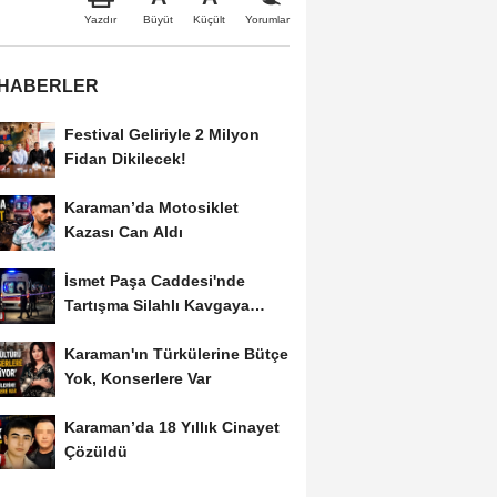
Büyüt
Küçült
Yazdır
Yorumlar
 HABERLER
Festival Geliriyle 2 Milyon
Fidan Dikilecek!
Karaman’da Motosiklet
Kazası Can Aldı
İsmet Paşa Caddesi'nde
Tartışma Silahlı Kavgaya
Dönüştü
Karaman'ın Türkülerine Bütçe
Yok, Konserlere Var
Karaman’da 18 Yıllık Cinayet
Çözüldü