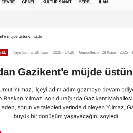
ÇEVRE
GENEL
KÜLTÜR SANAT
YEREL
İLAN
izlilik İlkeleri
nt'e müjde üstüne müjde
Yayınlanma: 28 Kasım 2025 - 14:29
Güncelleme: 28 Kasım 2025 - 
NEL
dan Gazikent'e müjde üstü
Umut Yılmaz, ilçeyi adım adım gezmeye devam ediyor
en Başkan Yılmaz, son durağında Gazikent Mahallesi'
 eden, sorun ve talepleri yerinde dinleyen Yılmaz, 
büyük bir dönüşüm yaşayacağını söyledi.