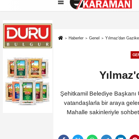
Künye
İletişim
Çerez Politikası
G
Haberler
Genel
Yılmaz'dan Gazike
GE
Yılmaz'
Şehitkamil Belediye Başkanı 
vatandaşlarla bir araya gel
Mahalle sakinleriyle sohbet