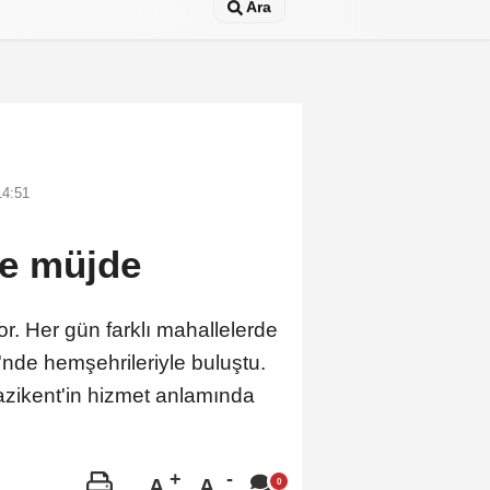
Ara
14:51
ne müjde
. Her gün farklı mahallelerde
nde hemşehrileriyle buluştu.
Gazikent'in hizmet anlamında
A
A