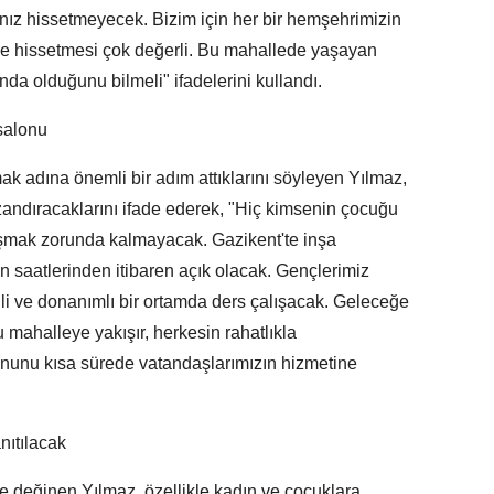
alnız hissetmeyecek. Bizim için her bir hemşehrimizin
e hissetmesi çok değerli. Bu mahallede yaşayan
da olduğunu bilmeli" ifadelerini kullandı.
salonu
mak adına önemli bir adım attıklarını söyleyen Yılmaz,
andıracaklarını ifade ederek, "Hiç kimsenin çocuğu
alışmak zorunda kalmayacak. Gazikent'te inşa
 saatlerinden itibaren açık olacak. Gençlerimiz
nli ve donanımlı bir ortamda ders çalışacak. Geleceğe
Bu mahalleye yakışır, herkesin rahatlıkla
lonunu kısa sürede vatandaşlarımızın hizmetine
anıtılacak
değinen Yılmaz, özellikle kadın ve çocuklara