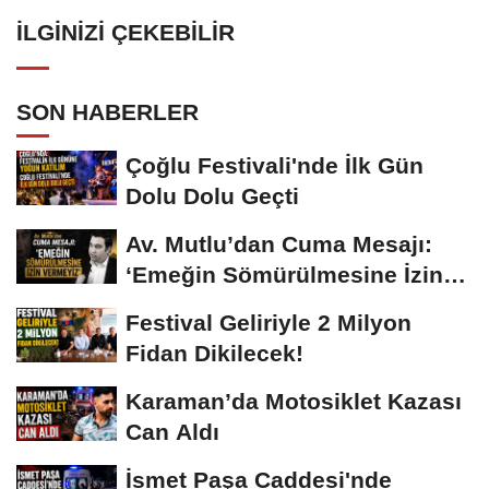
İLGINIZI ÇEKEBILIR
SON HABERLER
Çoğlu Festivali'nde İlk Gün
Dolu Dolu Geçti
Av. Mutlu’dan Cuma Mesajı:
‘Emeğin Sömürülmesine İzin
Vermeyiz’...
Festival Geliriyle 2 Milyon
Fidan Dikilecek!
Karaman’da Motosiklet Kazası
Can Aldı
İsmet Paşa Caddesi'nde