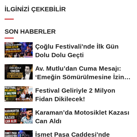
İLGINIZI ÇEKEBILIR
SON HABERLER
Çoğlu Festivali'nde İlk Gün
Dolu Dolu Geçti
Av. Mutlu’dan Cuma Mesajı:
‘Emeğin Sömürülmesine İzin
Vermeyiz’...
Festival Geliriyle 2 Milyon
Fidan Dikilecek!
Karaman’da Motosiklet Kazası
Can Aldı
İsmet Paşa Caddesi'nde