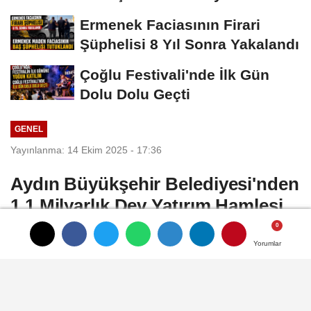
İsyanı İşe...
Ermenek Faciasının Firari
Şüphelisi 8 Yıl Sonra Yakalandı
Çoğlu Festivali'nde İlk Gün
Dolu Dolu Geçti
GENEL
Yayınlanma: 14 Ekim 2025 - 17:36
Aydın Büyükşehir Belediyesi'nden
1,1 Milyarlık Dev Yatırım Hamlesi
Aydın Büyükşehir Belediye Meclisi Ekim
Yorumlar
Yorumlar
Yorumlar
ayı olağan belediye meclis toplantısı
gerçekleştirilirken, toplantıda kentte önem
taşıyan projeler için 1 milyar 100 milyon