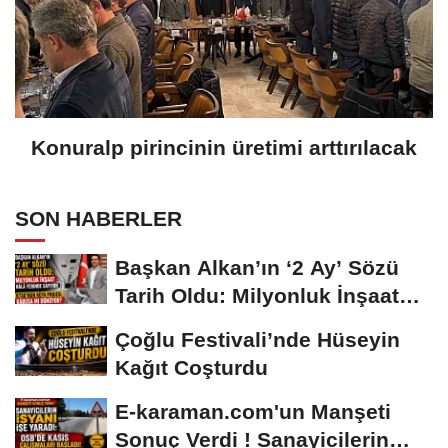
Konuralp pirincinin üretimi arttırılacak
SON HABERLER
Başkan Alkan’ın ‘2 Ay’ Sözü
Tarih Oldu: Milyonluk İnşaat
Hâlâ...
Çoğlu Festivali’nde Hüseyin
Kağıt Coşturdu
E-karaman.com'un Manşeti
Sonuç Verdi ! Sanayicilerin