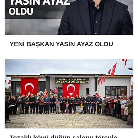
YENİ BAŞKAN YASİN AYAZ OLDU
Tozaklı köyü düğün salonu törenle