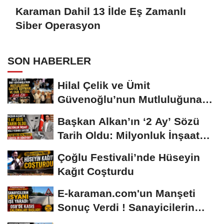
Karaman Dahil 13 İlde Eş Zamanlı
Siber Operasyon
SON HABERLER
Hilal Çelik ve Ümit
Güvenoğlu’nun Mutluluğuna
Safiye Soyman ve...
Başkan Alkan’ın ‘2 Ay’ Sözü
Tarih Oldu: Milyonluk İnşaat
Hâlâ...
Çoğlu Festivali’nde Hüseyin
Kağıt Coşturdu
E-karaman.com'un Manşeti
Sonuç Verdi ! Sanayicilerin
İsyanı İşe...