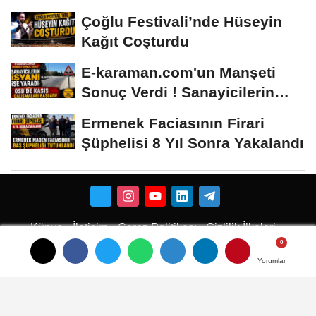
Hâlâ...
Çoğlu Festivali’nde Hüseyin
Kağıt Coşturdu
E-karaman.com'un Manşeti
Sonuç Verdi ! Sanayicilerin
İsyanı İşe...
Ermenek Faciasının Firari
Şüphelisi 8 Yıl Sonra Yakalandı
Künye
İletişim
Çerez Politikası
Gizlilik İlkeleri
Karaman Çiçekci
Karaman
Yorumlar
Yorumlar
Yorumlar
Karaman Haber