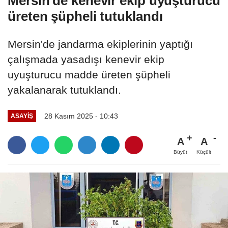
Mersin'de kenevir ekip uyuşturucu
üreten şüpheli tutuklandı
Mersin'de jandarma ekiplerinin yaptığı
çalışmada yasadışı kenevir ekip
uyuşturucu madde üreten şüpheli
yakalanarak tutuklandı.
28 Kasım 2025 - 10:43
ASAYIŞ
A
A
Büyüt
Küçült