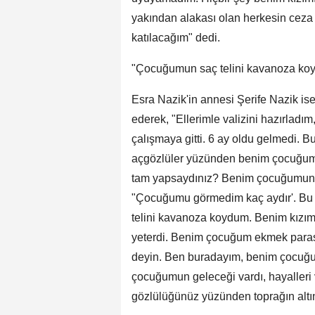
yakından alakası olan herkesin ceza 
katılacağım" dedi.
"Çocuğumun saç telini kavanoza ko
Esra Nazik'in annesi Şerife Nazik is
ederek, "Ellerimle valizini hazırlad
çalışmaya gitti. 6 ay oldu gelmedi. 
açgözlüler yüzünden benim çocuğum 
tam yapsaydınız? Benim çocuğumun h
"Çocuğumu görmedim kaç aydır'. Bu
telini kavanoza koydum. Benim kızım
yeterdi. Benim çocuğum ekmek parası
deyin. Ben buradayım, benim çocuğu
çocuğumun geleceği vardı, hayalleri v
gözlülüğünüz yüzünden toprağın altınd