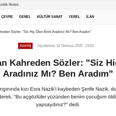
izlilik İlkeleri
ÇEVRE
GENEL
KÜLTÜR SANAT
YEREL
İLAN
reden Sözler: "Siz Hiç Ölen Birini Aradınız Mı? Ben Aradım"
Yayınlanma: 12 Temmuz 2025 - 23:03
ASAYIŞ
n Kahreden Sözler: "Siz Hi
Aradınız Mı? Ben Aradım"
angınında kızı Esra Nazik'i kaybeden Şerife Nazik,
ederek, "Bu açgözlüler yüzünden benim çocuğum öldü
yapsaydınız?" dedi.