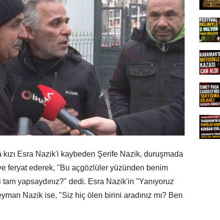
a kızı Esra Nazik'i kaybeden Şerife Nazik, duruşmada
ye feryat ederek, "Bu açgözlüler yüzünden benim
 tam yapsaydınız?" dedi. Esra Nazik'in "Yanıyoruz
leyman Nazik ise, "Siz hiç ölen birini aradınız mı? Ben