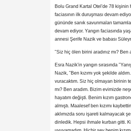
Bolu Grand Kartal Otel'de 78 kişinin 
faciasının ilk duruşması devam ediyor
gününde sanık savunmaları tamamlan
devam ediyor. Yangın faciasında yaşam
annesi Şerife Nazik ve babası Süley
"Siz hiç ölen birini aradınız mı? Ben
Esra Nazik'in yangın sırasında "Yanı
Nazik, "Ben kızımı yok şekilde aldım
vuracaktım. Siz hiç olmayan birinin te
mı? Ben aradım. Bizim evimizde neş
hayatım değişti. Benim kızım gastron
almıştı. Maalesef ben kızımı kaybett
aklımızda soru işareti kalmayacak şek
dinledik. Hepsi ihmale kurban gitti.
uyuyamadım. Hiçbir şey benim kızımı