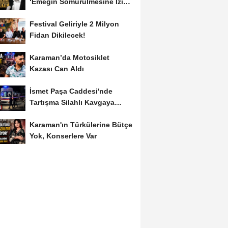
‘Emeğin Sömürülmesine İzin
Vermeyiz’...
Festival Geliriyle 2 Milyon
Fidan Dikilecek!
Karaman’da Motosiklet
Kazası Can Aldı
İsmet Paşa Caddesi'nde
Tartışma Silahlı Kavgaya
Dönüştü
Karaman'ın Türkülerine Bütçe
Yok, Konserlere Var