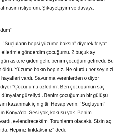
almasını istiyorum. Şikayetçiyim ve davaya
ydum"
e, "Suçluların hepsi yüzüme baksın" diyerek feryat
ım, ellerimle gönderdim çocuğumu. 2 buçuk ay
Bugün askere giden gelir, benim çocuğum gelmedi. Bu
öldü. Yüzüme bakın hepiniz. Ne olurdu her şeyinizi
ayalleri vardı. Savunma verenlerden o diyor
 diyor "Çocuğumu özledim'. Ben çocuğumun saç
 dünyalar güzeliydi. Benim çocuğumun bir gülüşü
nı kazanmak için gitti. Hesap verin. "Suçluyum"
m Konya'da. Sesi yok, kokusu yok. Benim
ardı, evlendirecektim. Torunlarım olacaktı. Sizin aç
a. Hepiniz fırıldaksınız" dedi.