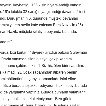
hayatını kaybettiği, 133 kişinin yaralandığı yangın
. 19'u tutuklu 32 sanığın yargılandığı davanın 5'inci
dı. Duruşmanın 6. gününde müşteki beyanları
ını yitiren otelin kafe çalışanı Esra Nazik'in (25)
man Nazik, müşteki sıfatıyla beyanda bulundu.
 aradım"
yoruz, bizi kurtarın" diyerek aradığı babası Süleyman
. Orada yanımda silah olsaydı çekip kendimi
lefonunu çaldırdınız mı? Siz hiç ölen birini aradınız
e kalmadı. 21 Ocak sabahından itibaren benim
omi bölümünü başarıyla tamamladı. İşini eline
im. Size burada teşekkür ediyorum hakim bey, burada
ilde yargılama yaptınız. Burada bunların yalanlarını
 Kimseye hakkımı helal etmiyorum. Ben günlerce
 getirmeyecek, bunu biliyorum. Bu işten uzaktan