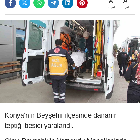
A
A
Büyüt
Küçült
Konya'nın Beyşehir ilçesinde dananın
teptiği besici yaralandı.