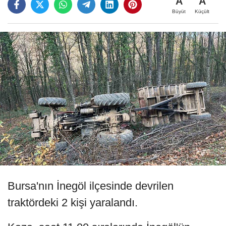
A
A
Büyüt
Küçült
Bursa'nın İnegöl ilçesinde devrilen
traktördeki 2 kişi yaralandı.