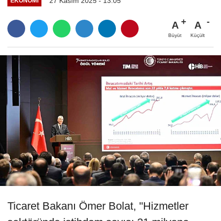
27 Kasım 2025 - 13:05
EKONOMI
A
A
Büyüt
Küçült
Ticaret Bakanı Ömer Bolat, ''Hizmetler