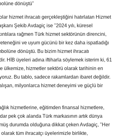
bolüne dönüştü"
lar hizmet ihracatı gerçekleştiğini hatırlatan Hizmet
aşkanı Şekib Avdagiç ise ''2024 yılı, küresel
kıntılara rağmen Türk hizmet sektörünün direncini,
e yeteneğini ve uyum gücünü bir kez daha ispatladığı
embolüne dönüştü. Bu bizim hizmet ihracatı
 HİB üyeleri adına iftiharla söylemek isterim ki, 61
ile ülkemize, hizmetler sektörü olarak tarihinin en
yoruz. Bu tablo, sadece rakamlardan ibaret değildir.
lışan, milyonlarca hizmet deneyimi ve güçlü bir
ğlık hizmetlerine, eğitimden finansal hizmetlere,
kadar pek çok alanda Türk markasının artık dünya
müş durumda olduğuna dikkat çeken Avdagiç, "Her
larak tüm ihracatçı üyelerimizle birlikte,