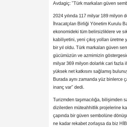
Avdagiç: "Türk markaları güven sem
2024 yılında 117 milyar 189 milyon do
İhracatçıları Birliği Yönetim Kurulu B
ekonomideki tüm belirsizliklere ve sı
kabiliyetini, yeni çıkış yolları üretm
bir yıl oldu. Türk markaları güven s
gücümüzün ve azmimizin göstergesidir.
milyar 369 milyon dolarlık cari fazla 
yüksek net katkısını sağlamış bulunu
Burada aynı zamanda yüz binlerce ça
inanç var" dedi.
Turizmden taşımacılığa, bilişimden sa
dizilerden müteahhitlik projelerine 
çapında bir güven sembolüne dönüş
ne kadar rekabet zorlaşsa da biz HİB o