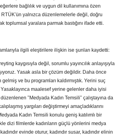
î değerlere bağlılık ve uygun dil kullanımına özen
n, RTÜK'ün yalnızca düzenlemelerle değil, doğru
k toplumsal yaralara parmak bastığını ifade etti.
rıyla ilgili eleştirilere ilişkin ise şunları kaydetti:
yting kaygısıyla değil, sorumlu yayıncılık anlayışıyla
ışıyoruz. Yasak asla bir çözüm değildir. Daha önce
in gelmiş ve bu programları kaldırmıştık. Yerini suç
. Yasaklayınca maalesef yerine gelenler daha iyisi
e düzenlenen "Medyada Kadın Temsili" çalıştayına da
kalıplaşmış yargıları değiştirmeyi amaçladıklarını
 Medyada Kadın Temsili konulu geniş katılımlı bir
kle dizi filmlerde kadınların güçlü yönlerini medya
 kadındır evinde oturur, kadındır susar, kadındır elinin