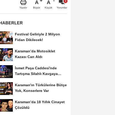
A
A
Büyüt
Küçült
Yazdır
Yorumlar
 HABERLER
Festival Geliriyle 2 Milyon
Fidan Dikilecek!
Karaman’da Motosiklet
Kazası Can Aldı
İsmet Paşa Caddesi'nde
Tartışma Silahlı Kavgaya
Dönüştü
Karaman'ın Türkülerine Bütçe
Yok, Konserlere Var
Karaman’da 18 Yıllık Cinayet
Çözüldü