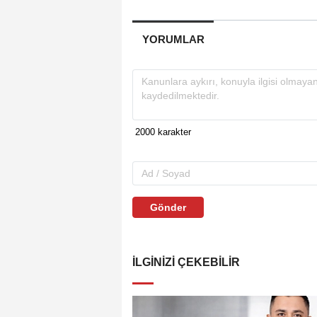
YORUMLAR
Gönder
İLGINIZI ÇEKEBILIR