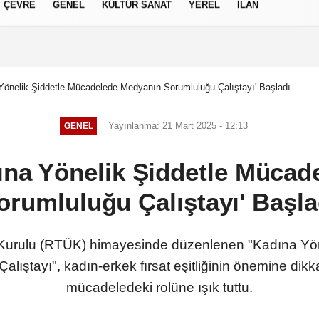
ÇEVRE
GENEL
KÜLTÜR SANAT
YEREL
İLAN
izlilik İlkeleri
 Yönelik Şiddetle Mücadelede Medyanın Sorumluluğu Çalıştayı' Başladı
Yayınlanma: 21 Mart 2025 - 12:13
GENEL
ına Yönelik Şiddetle Müca
orumluluğu Çalıştayı' Başla
Kurulu (RTÜK) himayesinde düzenlenen "Kadına Yö
lıştayı", kadın-erkek fırsat eşitliğinin önemine dik
mücadeledeki rolüne ışık tuttu.