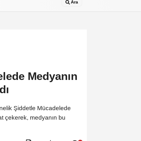
Ara
delede Medyanın
dı
nelik Şiddetle Mücadelede
kat çekerek, medyanın bu