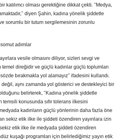
bir katılımcı olması gerektiğine dikkat çekti. "Medya,
amaktadır," diyen Şahin, kadına yönelik şiddetle
 sorumlu bir tutum sergilemesinin zorunlu
 somut adımlar
ırlara vesile olmasını diliyor, sizleri sevgi ve
 temel direğidir ve güçlü kadınlar güçlü toplumları
 sözde bırakmakla yol alamayız" ifadesini kullandı.
eğil, aynı zamanda yol gösterici ve destekleyici bir
olduğunu belirterek, "Kadına yönelik şiddetle
emsili konusunda sıfır tolerans ilkesini
 medyada kadınların güçlü yönlerinin daha fazla öne
nan sekiz etik ilke ile şiddeti özendiren yayınlara izin
z sekiz etik ilke ile medyada şiddeti özendiren
düz kuşağı programları için belirlediğimiz yayın etik