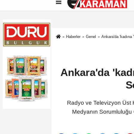
Künye
İletişim
Çerez Politikası
G
Haberler
Genel
Ankara'da 'kadına
Ankara'da 'kad
S
Radyo ve Televizyon Üst 
Medyanın Sorumluluğu Ça