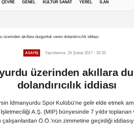
ÇEVRE
GENEL
KÜLTÜR SANAT
YEREL
İLAN
izlilik İlkeleri
 üzerinden akıllara durgunluk veren dolandırıcılık iddiası
Yayınlanma: 24 Şubat 2017 - 20:35
ASAYIŞ
urdu üzerinden akıllara d
dolandırıcılık iddiası
rsin İdmanyurdu Spor Kulübü’ne gelir elde etmek amacı
şletmeciliği A.Ş. (MIP) bünyesinde 7 yıldır toplanan 
ı çalışanlardan Ö.Ö.’nün zimmetine geçirdiği iddiasıy