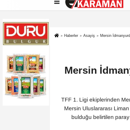
Künye
İletişim
Çerez Politikası
G
Haberler
Asayiş
Mersin İdmanyurdu
Mersin İdmany
TFF 1. Ligi ekiplerinden Me
Mersin Uluslararası Liman İ
bulduğu belirtilen paray