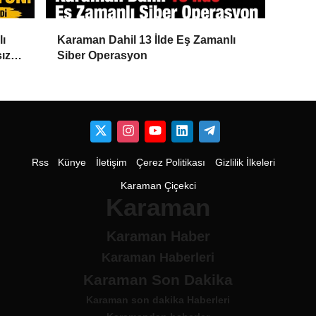
lı
Karaman Dahil 13 İlde Eş Zamanlı
ız
Siber Operasyon
Rss
Künye
İletişim
Çerez Politikası
Gizlilik İlkeleri
Karaman Çiçekci
Karaman
Karaman Haber
Karaman Haberleri
Karaman Son Dakika
Karaman son dakika Haberleri