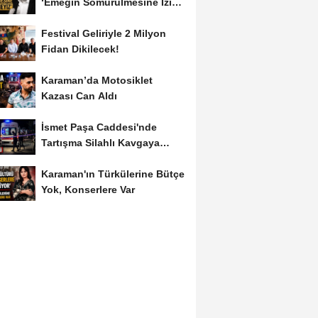
‘Emeğin Sömürülmesine İzin
Vermeyiz’...
Festival Geliriyle 2 Milyon
Fidan Dikilecek!
Karaman’da Motosiklet
Kazası Can Aldı
İsmet Paşa Caddesi'nde
Tartışma Silahlı Kavgaya
Dönüştü
Karaman'ın Türkülerine Bütçe
Yok, Konserlere Var