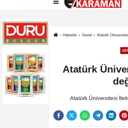
Künye
İletişim
Çerez Politikası
G
Haberler
Genel
Atatürk Üniversites
GE
Atatürk Üniver
değ
Atatürk Üniversitesi İle