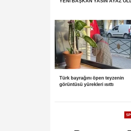
YENİ BAŞKAN YASİN AYAZ OL
Türk bayrağını öpen teyzenin
görüntüsü yürekleri ısıttı
SP