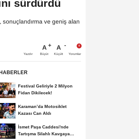
ını sürdürdü
a, sonuçlandırma ve geniş alan
A
A
Büyüt
Küçült
Yazdır
Yorumlar
 HABERLER
Festival Geliriyle 2 Milyon
Fidan Dikilecek!
Karaman’da Motosiklet
Kazası Can Aldı
İsmet Paşa Caddesi'nde
Tartışma Silahlı Kavgaya