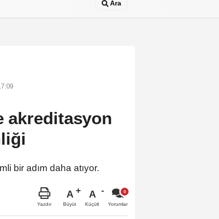
Ara
17:09
de akreditasyon
liği
mli bir adım daha atıyor.
A
A
Büyüt
Küçült
Yazdır
Yorumlar