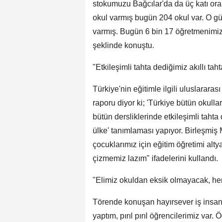
stokumuzu Bağcılar'da da üç katı oranı
okul varmış bugün 204 okul var. O g
varmış. Bugün 6 bin 17 öğretmenimiz 
şeklinde konuştu.
"Etkileşimli tahta dediğimiz akıllı ta
Türkiye'nin eğitimle ilgili uluslara
raporu diyor ki; 'Türkiye bütün okullar
bütün dersliklerinde etkileşimli tahta
ülke' tanımlaması yapıyor. Birleşmiş M
çocuklarımız için eğitim öğretimi alty
çizmemiz lazım" ifadelerini kullandı.
"Elimiz okuldan eksik olmayacak, he
Törende konuşan hayırsever iş insa
yaptım, pırıl pırıl öğrencilerimiz var.