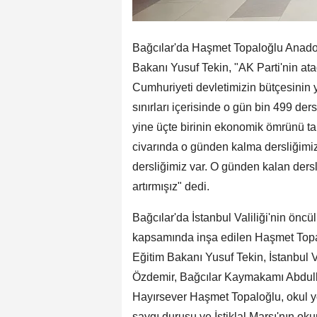
Bağcılar'da Haşmet Topaloğlu Anadol
Bakanı Yusuf Tekin, "AK Parti'nin ata
Cumhuriyeti devletimizin bütçesinin ya
sınırları içerisinde o gün bin 499 der
yine üçte birinin ekonomik ömrünü tam
civarında o günden kalma dersliğimiz
dersliğimiz var. O günden kalan ders
artırmışız" dedi.
Bağcılar'da İstanbul Valiliği'nin öncü
kapsamında inşa edilen Haşmet Topaloğ
Eğitim Bakanı Yusuf Tekin, İstanbul V
Özdemir, Bağcılar Kaymakamı Abdull
Hayırsever Haşmet Topaloğlu, okul yöne
saygı duruşu ve İstiklal Marşı'nın ok