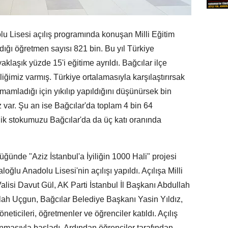
u Lisesi açılış programında konuşan Milli Eğitim
dığı öğretmen sayısı 821 bin. Bu yıl Türkiye
klaşık yüzde 15'i eğitime ayrıldı. Bağcılar ilçe
sliğimiz varmış. Türkiye ortalamasıyla karşılaştırırsak
amladığı için yıkılıp yapıldığını düşünürsek bin
 var. Şu an ise Bağcılar'da toplam 4 bin 64
lik stokumuzu Bağcılar'da da üç katı oranında
lüğünde "Aziz İstanbul'a İyiliğin 1000 Hali" projesi
lu Anadolu Lisesi'nin açılışı yapıldı. Açılışa Milli
alisi Davut Gül, AK Parti İstanbul İl Başkanı Abdullah
ah Uçgun, Bağcılar Belediye Başkanı Yasin Yıldız,
ticileri, öğretmenler ve öğrenciler katıldı. Açılış
unmasıyla başladı. Ardından öğrenciler tarafından