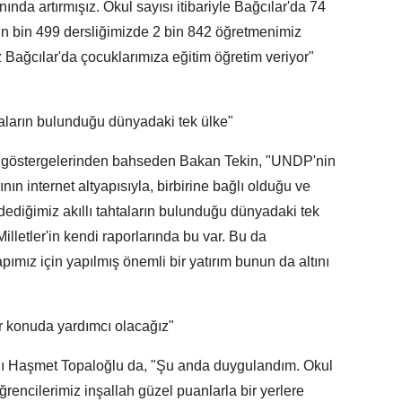
nda artırmışız. Okul sayısı itibariyle Bağcılar'da 74
ün bin 499 dersliğimizde 2 bin 842 öğretmenimiz
Bağcılar'da çocuklarımıza eğitim öğretim veriyor"
htaların bulunduğu dünyadaki tek ülke"
rası göstergelerinden bahseden Bakan Tekin, "UNDP'nin
ının internet altyapısıyla, birbirine bağlı olduğu ve
 dediğimiz akıllı tahtaların bulunduğu dünyadaki tek
illetler'in kendi raporlarında bu var. Bu da
apımız için yapılmış önemli bir yatırım bunun da altını
r konuda yardımcı olacağız"
nı Haşmet Topaloğlu da, "Şu anda duygulandım. Okul
 Öğrencilerimiz inşallah güzel puanlarla bir yerlere