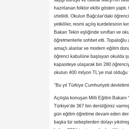
hazırlanan folklor ekibi gösteri yaptı. O
izletildi. Okulun Bağcılar'daki öğren
yetkililer, resmi açılış kurdelesinin k
Bakan Tekin eşliğinde sınıfları ve oku
öğretmenlerle sohbet etti. Topaloğlu a
amaçlı alanlar ve modern eğitim dona
öğrenci kabulüne başlayan okulda şu 
kapasiteye ulaşarak bin 280 öğrenciy
okulun 400 milyon TL'ye mal olduğu 
"Bu yıl Türkiye Cumhuriyeti devletimi
Açılışta konuşan Milli Eğitim Bakanı 
Türkiye'de 367 bin dersliğimiz varmış
gün eğitim öğretime devam eden ders
başka tür sebeplerden dolayı yıkılmı