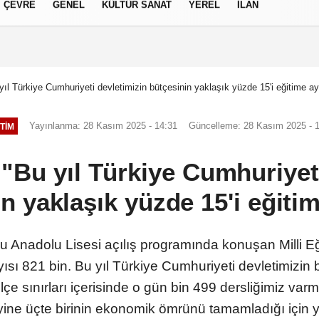
ÇEVRE
GENEL
KÜLTÜR SANAT
YEREL
İLAN
izlilik İlkeleri
ıl Türkiye Cumhuriyeti devletimizin bütçesinin yaklaşık yüzde 15'i eğitime ayr
Yayınlanma: 28 Kasım 2025 - 14:31
Güncelleme: 28 Kasım 2025 - 
TIM
"Bu yıl Türkiye Cumhuriyet
n yaklaşık yüzde 15'i eğitim
 Anadolu Lisesi açılış programında konuşan Milli E
yısı 821 bin. Bu yıl Türkiye Cumhuriyeti devletimizin 
 ilçe sınırları içerisinde o gün bin 499 dersliğimiz var
 yine üçte birinin ekonomik ömrünü tamamladığı için yı