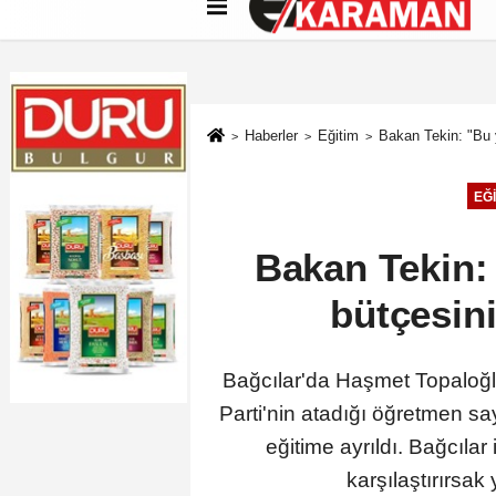
Künye
İletişim
Çerez Politikası
G
Haberler
Eğitim
Bakan Tekin: "Bu y
EĞI
Bakan Tekin: 
bütçesini
Bağcılar'da Haşmet Topaloğlu
Parti'nin atadığı öğretmen sa
eğitime ayrıldı. Bağcılar
karşılaştırırsak