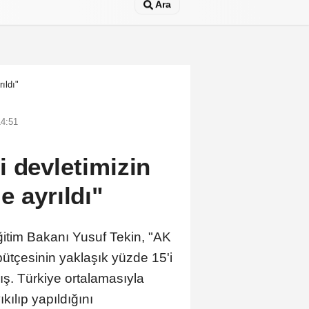
Ara
ıldı"
14:51
i devletimizin
e ayrıldı"
ğitim Bakanı Yusuf Tekin, "AK
bütçesinin yaklaşık yüzde 15'i
mış. Türkiye ortalamasıyla
kılıp yapıldığını