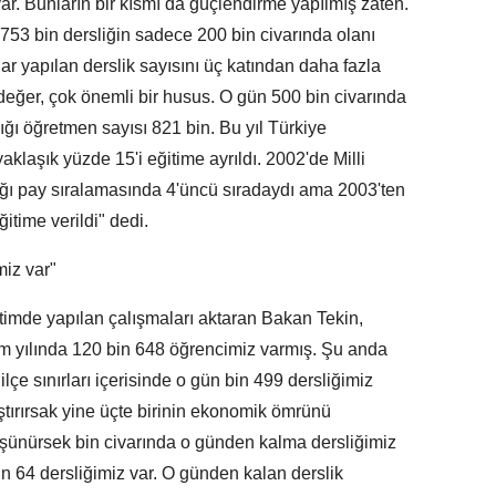
ar. Bunların bir kısmı da güçlendirme yapılmış zaten.
 753 bin dersliğin sadece 200 bin civarında olanı
r yapılan derslik sayısını üç katından daha fazla
değer, çok önemli bir husus. O gün 500 bin civarında
ığı öğretmen sayısı 821 bin. Bu yıl Türkiye
aklaşık yüzde 15'i eğitime ayrıldı. 2002'de Milli
ığı pay sıralamasında 4'üncü sıradaydı ama 2003'ten
ğitime verildi" dedi.
miz var"
itimde yapılan çalışmaları aktaran Bakan Tekin,
im yılında 120 bin 648 öğrencimiz varmış. Şu anda
lçe sınırları içerisinde o gün bin 499 dersliğimiz
ştırırsak yine üçte birinin ekonomik ömrünü
düşünürsek bin civarında o günden kalma dersliğimiz
in 64 dersliğimiz var. O günden kalan derslik