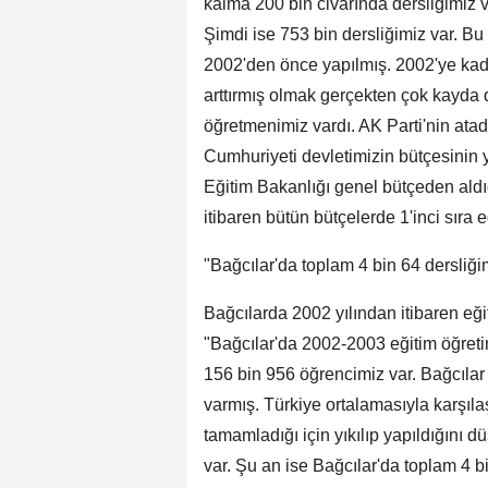
kalma 200 bin civarında dersliğimiz v
Şimdi ise 753 bin dersliğimiz var. Bu
2002'den önce yapılmış. 2002'ye kada
arttırmış olmak gerçekten çok kayda 
öğretmenimiz vardı. AK Parti'nin atad
Cumhuriyeti devletimizin bütçesinin y
Eğitim Bakanlığı genel bütçeden ald
itibaren bütün bütçelerde 1'inci sıra e
"Bağcılar'da toplam 4 bin 64 dersliği
Bağcılarda 2002 yılından itibaren eğ
"Bağcılar'da 2002-2003 eğitim öğret
156 bin 956 öğrencimiz var. Bağcılar i
varmış. Türkiye ortalamasıyla karşıla
tamamladığı için yıkılıp yapıldığını 
var. Şu an ise Bağcılar'da toplam 4 b