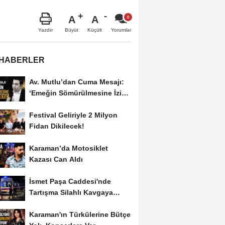
A
A
Büyüt
Küçült
Yazdır
Yorumlar
 HABERLER
Av. Mutlu’dan Cuma Mesajı:
‘Emeğin Sömürülmesine İzin
Vermeyiz’...
Festival Geliriyle 2 Milyon
Fidan Dikilecek!
Karaman’da Motosiklet
Kazası Can Aldı
İsmet Paşa Caddesi'nde
Tartışma Silahlı Kavgaya
Dönüştü
Karaman'ın Türkülerine Bütçe