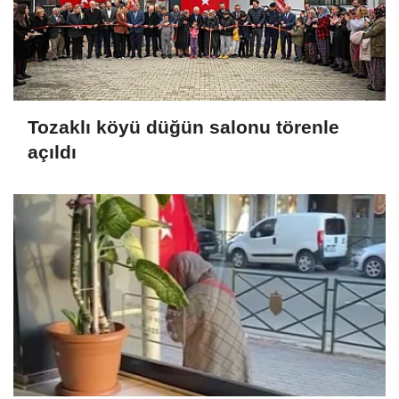
Tozaklı köyü düğün salonu törenle
açıldı