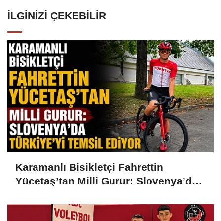
İLGINIZI ÇEKEBILIR
Karamanlı Bisikletçi Fahrettin
Yücetaş’tan Milli Gurur: Slovenya’da
Türkiye’yi Temsil Ediyor