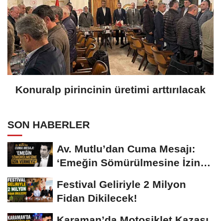
Konuralp pirincinin üretimi arttırılacak
SON HABERLER
Av. Mutlu’dan Cuma Mesajı:
‘Emeğin Sömürülmesine İzin
Vermeyiz’...
Festival Geliriyle 2 Milyon
Fidan Dikilecek!
Karaman’da Motosiklet Kazası