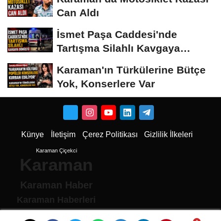
Can Aldı
İsmet Paşa Caddesi'nde
Tartışma Silahlı Kavgaya
Dönüştü
Karaman'ın Türkülerine Bütçe
Yok, Konserlere Var
Künye
İletişim
Çerez Politikası
Gizlilik İlkeleri
Karaman Çiçekci
Karaman
Karaman Haber
Karaman Haberleri
Karaman Son Dakika