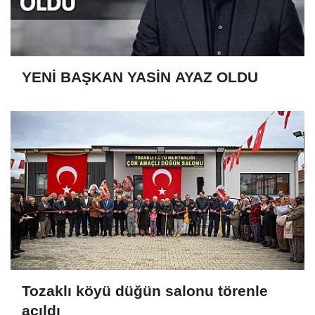
YENİ BAŞKAN YASİN AYAZ OLDU
Tozaklı köyü düğün salonu törenle
açıldı