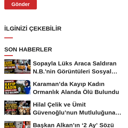
Gönder
İLGINIZI ÇEKEBILIR
SON HABERLER
Sopayla Lüks Araca Saldıran
N.B.'nin Görüntüleri Sosyal
Medyayı...
Karaman’da Kayıp Kadın
Ormanlık Alanda Ölü Bulundu
Hilal Çelik ve Ümit
Güvenoğlu’nun Mutluluğuna
Safiye Soyman ve...
Başkan Alkan’ın ‘2 Ay’ Sözü