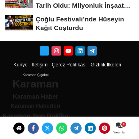
Tarih Oldu: Milyonluk İnşaat
Hâlâ...
Çoğlu Festivali’nde Hüseyin
Kağıt Coşturdu
Künye
İletişim
Çerez Politikası
Gizlilik İlkeleri
Karaman Çiçekci
Karaman
Karaman Haber
Karaman Haberleri
Karaman Son Dakika
Karaman son dakika Haberleri
Karamandan haberler
Yorumlar