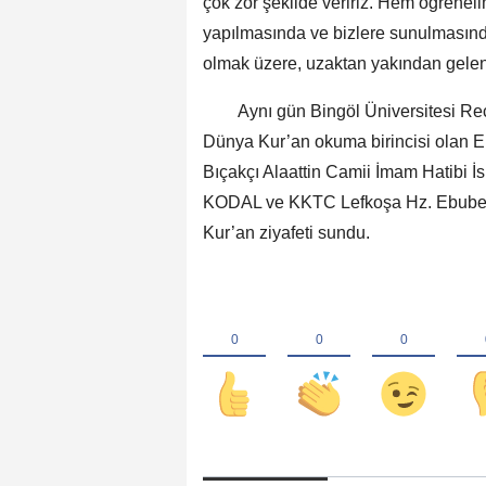
çok zor şekilde veririz. Hem öğrene
yapılmasında ve bizlere sunulmasın
olmak üzere, uzaktan yakından gelen
Aynı gün Bingöl Üniversitesi Rece
Dünya Kur’an okuma birincisi olan
Bıçakçı Alaattin Camii İmam Hatibi İ
KODAL ve KKTC Lefkoşa Hz. Ebubek
Kur’an ziyafeti sundu.