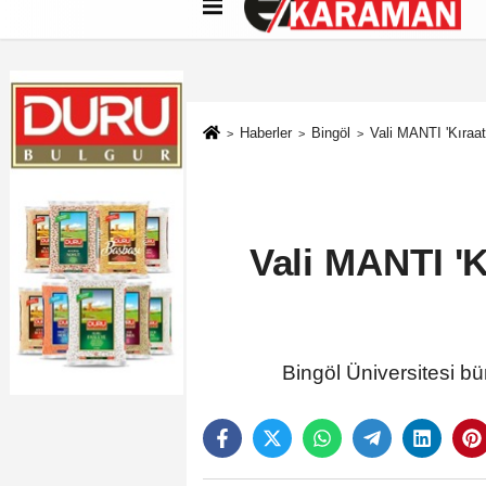
Künye
İletişim
Çerez Politikası
G
Haberler
Bingöl
Vali MANTI 'Kıraat
Vali MANTI 'K
Bingöl Üniversitesi bü