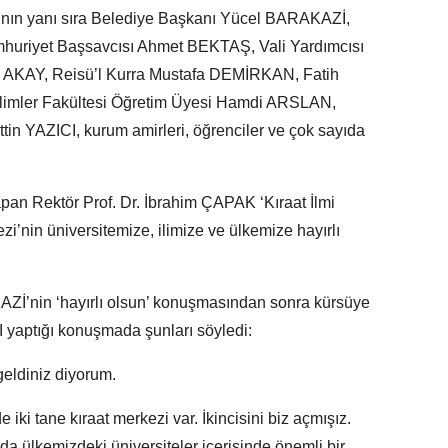
’nın yanı sıra Belediye Başkanı Yücel BARAKAZİ,
mhuriyet Başsavcısı Ahmet BEKTAŞ, Vali Yardımcısı
n AKAY, Reisü’l Kurra Mustafa DEMİRKAN, Fatih
Bilimler Fakültesi Öğretim Üyesi Hamdi ARSLAN,
 YAZICI, kurum amirleri, öğrenciler ve çok sayıda
 Rektör Prof. Dr. İbrahim ÇAPAK ‘Kıraat İlmi
i’nin üniversitemize, ilimize ve ülkemize hayırlı
nin ‘hayırlı olsun’ konuşmasından sonra kürsüye
 yaptığı konuşmada şunları söyledi:
eldiniz diyorum.
i tane kıraat merkezi var. İkincisini biz açmışız.
da ülkemizdeki üniversiteler içerisinde önemli bir