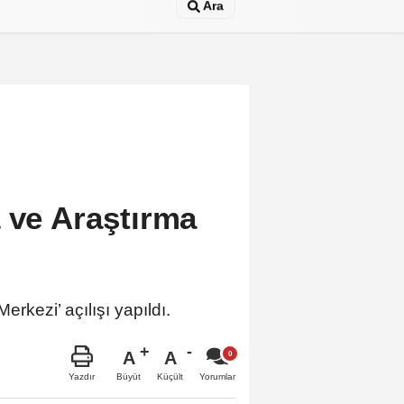
Ara
a ve Araştırma
rkezi’ açılışı yapıldı.
A
A
Büyüt
Küçült
Yazdır
Yorumlar