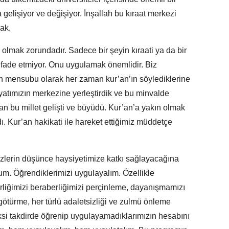
a gelişiyor ve değişiyor. İnşallah bu kıraat merkezi
ak.
lmak zorundadır. Sadece bir şeyin kıraati ya da bir
ifade etmiyor. Onu uygulamak önemlidir. Biz
in mensubu olarak her zaman kur’an’ın söylediklerine
yatımızın merkezine yerleştirdik ve bu minvalde
man bu millet gelişti ve büyüdü. Kur’an’a yakın olmak
ldı. Kur’an hakikati ile hareket ettiğimiz müddetçe
erin düşünce haysiyetimize katkı sağlayacağına
um. Öğrendiklerimizi uygulayalım. Özellikle
birliğimizi beraberliğimizi perçinleme, dayanışmamızı
ötürme, her türlü adaletsizliği ve zulmü önleme
ksi takdirde öğrenip uygulayamadıklarımızın hesabını