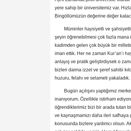
yere sahip bir üniversitemiz var. Hızl
Bingöllümüzün değerine değer katac
Müminler haysiyetli ve şahsiyetli o
şeyin öğrenebilmesi çok fazla mana 
kadimden gelen çok büyük bir millet
iman ettik. Her ne zaman Kur’an’ı ha
anlayış ve pratik geliştirdiysek o za
bizleri daima izzet ve şeref sahibi kı
huzuru, felahı ve selameti yakaladık.
Bugün açılışını yaptığımız merkezl
inanıyorum. Özellikle istirham ediyor
öğrendiklerimiz bizi bir arada tutan 
ve kaynaşmamızı daha ileri safhaya g
konusunda bizlere yardımcı olsun. A