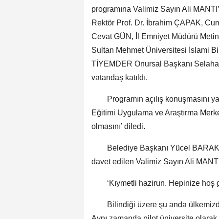
programına Valimiz Sayın Ali MANTI
Rektör Prof. Dr. İbrahim ÇAPAK, Cu
Cevat GÜN, İl Emniyet Müdürü Meti
Sultan Mehmet Üniversitesi İslami 
TİYEMDER Onursal Başkanı Selahattin
vatandaş katıldı.
Programın açılış konuşmasını yapan
Eğitimi Uygulama ve Araştırma Merkez
olmasını’ diledi.
Belediye Başkanı Yücel BARAKAZİ’
davet edilen Valimiz Sayın Ali MANTI
‘Kıymetli hazirun. Hepinize hoş g
Bilindiği üzere şu anda ülkemizde ik
Aynı zamanda pilot üniversite olarak 