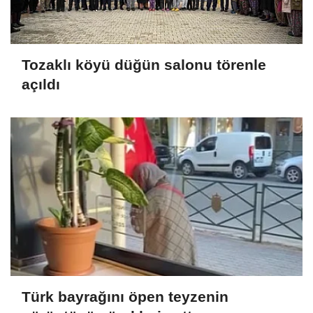
Tozaklı köyü düğün salonu törenle
açıldı
Türk bayrağını öpen teyzenin