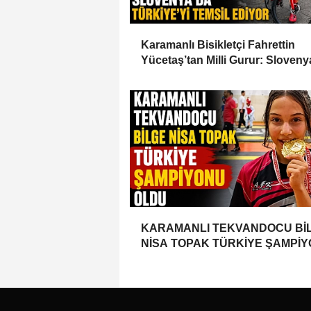
Karamanlı Bisikletçi Fahrettin
Yücetaş’tan Milli Gurur: Sloveny
Türkiye’yi Temsil Ediyor
KARAMANLI TEKVANDOCU Bİ
NİSA TOPAK TÜRKİYE ŞAMPİ
OLDU