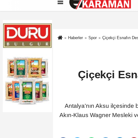
Künye
İletişim
Çerez Politikası
G
Haberler
Spor
Çiçekçi Esnafın Des
Çiçekçi Esn
Antalya'nın Aksu ilçesinde 
Akın-Klaus Wagner Mesleki ve