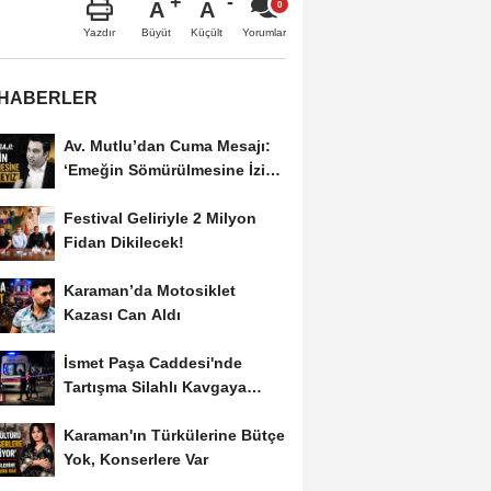
A
A
Büyüt
Küçült
Yazdır
Yorumlar
 HABERLER
Av. Mutlu’dan Cuma Mesajı:
‘Emeğin Sömürülmesine İzin
Vermeyiz’...
Festival Geliriyle 2 Milyon
Fidan Dikilecek!
Karaman’da Motosiklet
Kazası Can Aldı
İsmet Paşa Caddesi'nde
Tartışma Silahlı Kavgaya
Dönüştü
Karaman'ın Türkülerine Bütçe
Yok, Konserlere Var