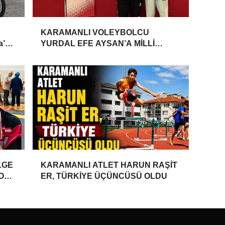
KARAMANLI VOLEYBOLCU
a’da
YURDAL EFE AYSAN’A MİLLİ
TAKIM DAVETİ
LGE
KARAMANLI ATLET HARUN RAŞİT
YONU
ER, TÜRKİYE ÜÇÜNCÜSÜ OLDU