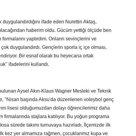
k duygulandırdığını ifade eden Nurettin Aktaş,
ılacağından haberim oldu. Gücüm yettiği ölçüde ben
formalarını yaptırdım. Onların sevinçlerini ve
çok duygulandırdı. Gençlerin sporla iç içe olması,
diriyor. Bir esnaf olarak bu heyecana ortak
k" ifadelerini kullandı.
bulunan Aysel Akın-Klaus Wagner Mesleki ve Teknik
se, "Nisan başında Aksu'da düzenlenen voleybol genç
 Tarım lisesi olduğumuzdan dolayı öğrencilerimiz daha
ım firmalarında stajlara katılıyor. Bu yoğun programa
ısa sürede takımı turnuvaya hazırladı. İlçemizde ilk
lk kez yer almamıza rağmen, çocuklarımız kupa ve