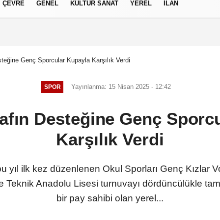
ÇEVRE
GENEL
KÜLTÜR SANAT
YEREL
İLAN
izlilik İlkeleri
teğine Genç Sporcular Kupayla Karşılık Verdi
Yayınlanma: 15 Nisan 2025 - 12:42
SPOR
afın Desteğine Genç Sporc
Karşılık Verdi
bu yıl ilk kez düzenlenen Okul Sporları Genç Kızlar 
 Teknik Anadolu Lisesi turnuvayı dördüncülükle ta
bir pay sahibi olan yerel...