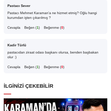
Pastacı Sever
Pastacı Mehmet Karaman'a ne hizmet etmiş? Oğlu hangi
kurumdan işten çıkarılmış ?
Cevapla
Beğen (
1
)
Beğenme (
0
)
Kadir Türlü
pastacıdan ziraat odası başkanı olursa, benden başbakan
olur :)
Cevapla
Beğen (
1
)
Beğenme (
0
)
İLGINIZI ÇEKEBILIR