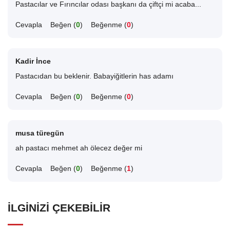
Pastacılar ve Fırıncılar odası başkanı da çiftçi mi acaba...
Cevapla
Beğen (
0
)
Beğenme (
0
)
Kadir İnce
Pastacıdan bu beklenir. Babayiğitlerin has adamı
Cevapla
Beğen (
0
)
Beğenme (
0
)
musa türegün
ah pastacı mehmet ah ölecez değer mi
Cevapla
Beğen (
0
)
Beğenme (
1
)
İLGINIZI ÇEKEBILIR