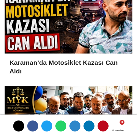
Karaman’da Motosiklet Kazası Can
Aldı
Yorumlar
Yorumlar
Yorumlar
Yorumlar