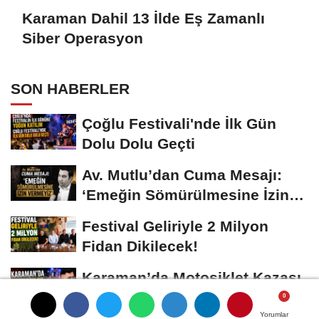
Karaman Dahil 13 İlde Eş Zamanlı
Siber Operasyon
SON HABERLER
Çoğlu Festivali'nde İlk Gün
Dolu Dolu Geçti
Av. Mutlu’dan Cuma Mesajı:
‘Emeğin Sömürülmesine İzin
Vermeyiz’...
Festival Geliriyle 2 Milyon
Fidan Dikilecek!
Karaman’da Motosiklet Kazası
Can Aldı
Yorumlar
Yorumlar
Yorumlar