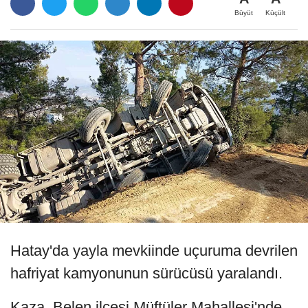
Büyüt
Küçült
Hatay'da yayla mevkiinde uçuruma devrilen
hafriyat kamyonunun sürücüsü yaralandı.
Kaza, Belen ilçesi Müftüler Mahallesi'nde