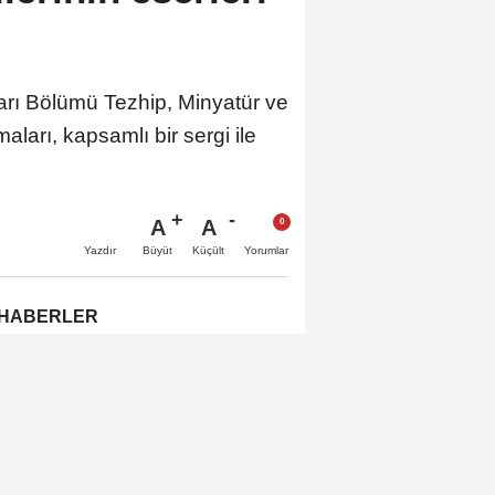
arı Bölümü Tezhip, Minyatür ve
ları, kapsamlı bir sergi ile
A
A
Büyüt
Küçült
Yazdır
Yorumlar
 HABERLER
Av. Mutlu’dan Cuma Mesajı:
‘Emeğin Sömürülmesine İzin
Vermeyiz’...
Festival Geliriyle 2 Milyon
Fidan Dikilecek!