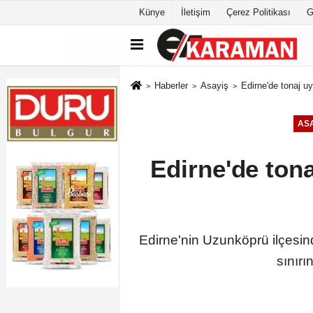
Künye
İletişim
Çerez Politikası
G
Haberler
Asayiş
Edirne'de tonaj u
ASA
Edirne'de tona
Edirne'nin Uzunköprü ilçesind
sınırı