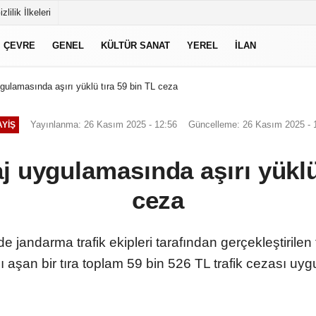
izlilik İlkeleri
ÇEVRE
GENEL
KÜLTÜR SANAT
YEREL
İLAN
ygulamasında aşırı yüklü tıra 59 bin TL ceza
Yayınlanma: 26 Kasım 2025 - 12:56
Güncelleme: 26 Kasım 2025 - 
YIŞ
j uygulamasında aşırı yüklü
ceza
e jandarma trafik ekipleri tarafından gerçekleştirile
nı aşan bir tıra toplam 59 bin 526 TL trafik cezası uyg