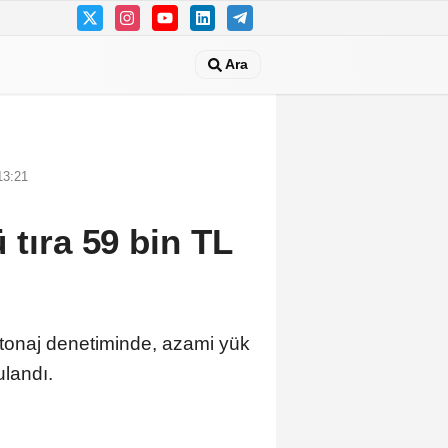
Ara
13:21
 tıra 59 bin TL
n tonaj denetiminde, azami yük
ulandı.