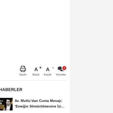
A
A
Büyüt
Küçült
Yazdır
Yorumlar
 HABERLER
Av. Mutlu’dan Cuma Mesajı:
‘Emeğin Sömürülmesine İzin
Vermeyiz’...