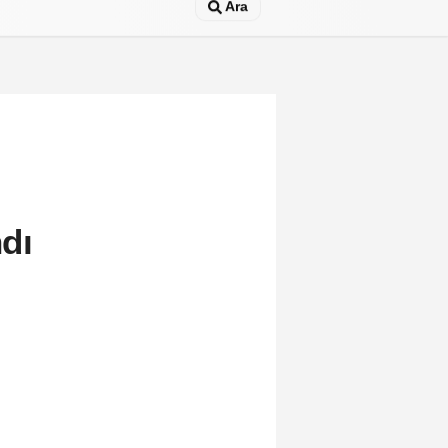
Ara
ndı