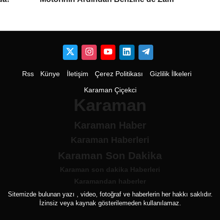
Rss
Künye
İletişim
Çerez Politikası
Gizlilik İlkeleri
Karaman Çiçekci
Karaman
Karaman Haber
Karaman Haberleri
Karaman Son Dakika
Karaman son dakika Haberleri
Karamandan haberler
Sitemizde bulunan yazı , video, fotoğraf ve haberlerin her hakkı saklıdır.
İzinsiz veya kaynak gösterilemeden kullanılamaz.