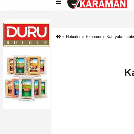
Künye
İletişim
Çerez Politikası
G
Haberler
Ekonomi
Katı yakıt istati
Ka