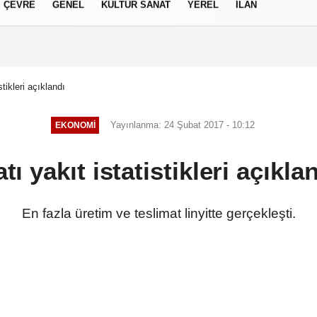
ÇEVRE
GENEL
KÜLTÜR SANAT
YEREL
İLAN
izlilik İlkeleri
stikleri açıklandı
Yayınlanma: 24 Şubat 2017 - 10:12
EKONOMI
tı yakıt istatistikleri açıkla
En fazla üretim ve teslimat linyitte gerçekleşti.