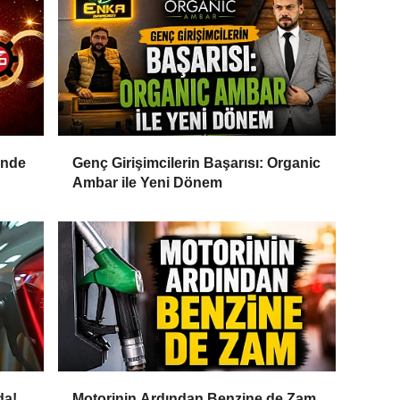
inde
Genç Girişimcilerin Başarısı: Organic
Ambar ile Yeni Dönem
da!
Motorinin Ardından Benzine de Zam