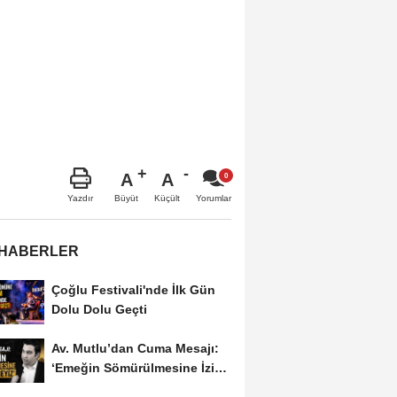
A
A
Büyüt
Küçült
Yazdır
Yorumlar
 HABERLER
Çoğlu Festivali'nde İlk Gün
Dolu Dolu Geçti
Av. Mutlu’dan Cuma Mesajı:
‘Emeğin Sömürülmesine İzin
Vermeyiz’...