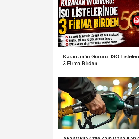
Karaman’ın Gururu: İSO Listeler
3 Firma Birden
Akaryakıta Çifte Zam Daha Kapı