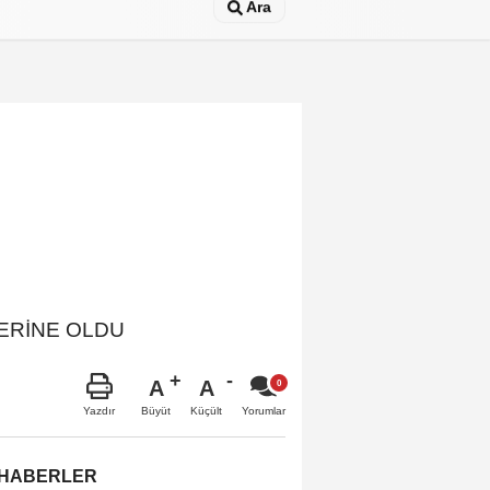
Ara
LERİNE OLDU
A
A
Büyüt
Küçült
Yazdır
Yorumlar
 HABERLER