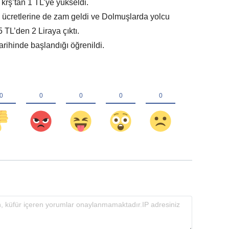
 krş’tan 1 TL’ye yükseldi.
cretlerine de zam geldi ve Dolmuşlarda yolcu
 TL’den 2 Liraya çıktı.
ihinde başlandığı öğrenildi.