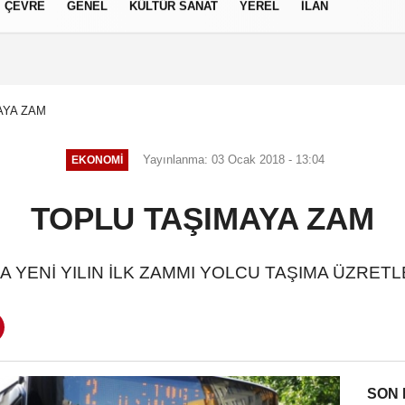
ÇEVRE
GENEL
KÜLTÜR SANAT
YEREL
İLAN
izlilik İlkeleri
AYA ZAM
Yayınlanma: 03 Ocak 2018 - 13:04
EKONOMI
TOPLU TAŞIMAYA ZAM
 YENİ YILIN İLK ZAMMI YOLCU TAŞIMA ÜZRET
SON