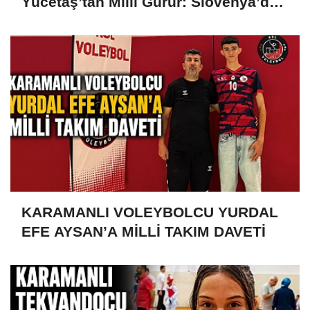
Yücetaş’tan Milli Gurur: Slovenya’da
Türkiye’yi Temsil Ediyor
KARAMANLI VOLEYBOLCU YURDAL
EFE AYSAN’A MİLLİ TAKIM DAVETİ