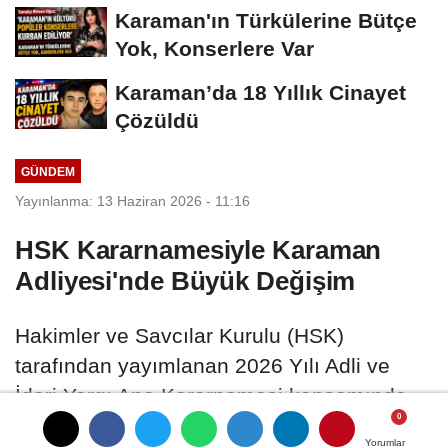
Dönüştü
Karaman'ın Türkülerine Bütçe
Yok, Konserlere Var
Karaman’da 18 Yıllık Cinayet
Çözüldü
GÜNDEM
Yayınlanma: 13 Haziran 2026 - 11:16
HSK Kararnamesiyle Karaman
Adliyesi'nde Büyük Değişim
Hakimler ve Savcılar Kurulu (HSK)
tarafından yayımlanan 2026 Yılı Adli ve
İdari Yargı Ana Kararnamesi kapsamında
Karaman Adliyesi’nde önemli görev
Yorumlar
Yorumlar