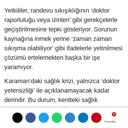
Yetkililer, randevu sıkışıklığının ‘doktor
raporluluğu veya izinleri’ gibi gerekçelerle
geçiştirilmesine tepki gösteriyor. Sorunun
kaynağına inmek yerine ‘zaman zaman
sıkışma olabiliyor’ gibi ifadelerle yetinilmesi
çözümü ertelemekten başka bir işe
yaramıyor.
Karaman’daki sağlık krizi, yalnızca ‘doktor
yetersizliği’ ile açıklanamayacak kadar
derindir. Bu durum, kentteki sağlık
yönetiminin planlama becerisinin ve
vizyonunun sorgulanmasını zorunlu
Yorumlar
Yorumlar
Yorumlar