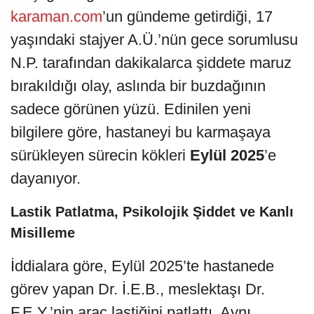
karaman.com
’un gündeme getirdiği, 17
yaşındaki stajyer A.Ü.’nün gece sorumlusu
N.P. tarafından dakikalarca şiddete maruz
bırakıldığı olay, aslında bir buzdağının
sadece görünen yüzü. Edinilen yeni
bilgilere göre, hastaneyi bu karmaşaya
sürükleyen sürecin kökleri
Eylül 2025
’e
dayanıyor.
Lastik Patlatma, Psikolojik Şiddet ve Kanlı
Misilleme
İddialara göre, Eylül 2025’te hastanede
görev yapan Dr. İ.E.B., meslektaşı Dr.
F.E.Y.’nin araç lastiğini patlattı. Aynı