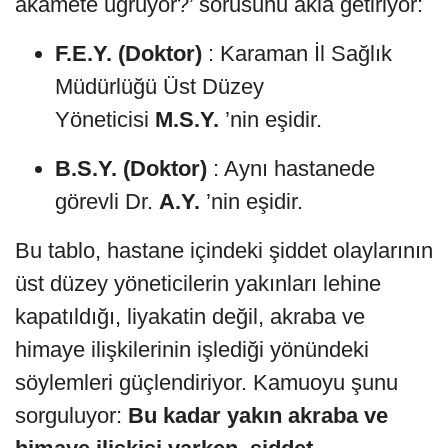
akamete uğruyor?’ sorusunu akla getiriyor:
F.E.Y. (Doktor)
: Karaman İl Sağlık
Müdürlüğü Üst Düzey
Yöneticisi
M.S.Y.
’nin eşidir.
B.S.Y. (Doktor)
: Aynı hastanede
görevli Dr.
A.Y.
’nin eşidir.
Bu tablo, hastane içindeki şiddet olaylarının
üst düzey yöneticilerin yakınları lehine
kapatıldığı, liyakatin değil, akraba ve
himaye ilişkilerinin işlediği yönündeki
söylemleri güçlendiriyor. Kamuoyu şunu
sorguluyor:
Bu kadar yakın akraba ve