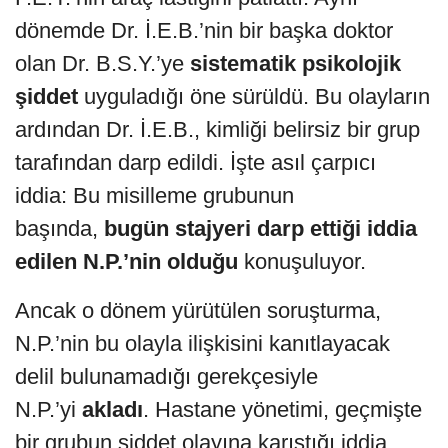
dönemde Dr. İ.E.B.’nin bir başka doktor
olan Dr. B.S.Y.’ye
sistematik psikolojik
şiddet
uyguladığı öne sürüldü. Bu olayların
ardından Dr. İ.E.B., kimliği belirsiz bir grup
tarafından darp edildi. İşte asıl çarpıcı
iddia: Bu misilleme grubunun
başında,
bugün stajyeri darp ettiği iddia
edilen N.P.’nin olduğu
konuşuluyor.
Ancak o dönem yürütülen soruşturma,
N.P.’nin bu olayla ilişkisini kanıtlayacak
delil bulunamadığı gerekçesiyle
N.P.’yi
akladı
. Hastane yönetimi, geçmişte
bir grubun şiddet olayına karıştığı iddia