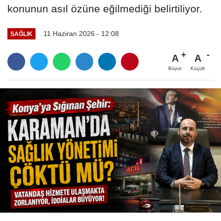
konunun asıl özüne eğilmediği belirtiliyor.
11 Haziran 2026 - 12:08
SAĞLIK
A
A
Büyüt
Küçült