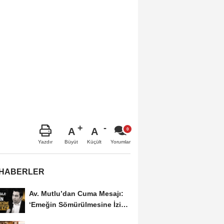
A
A
Büyüt
Küçült
Yazdır
Yorumlar
 HABERLER
Av. Mutlu’dan Cuma Mesajı:
‘Emeğin Sömürülmesine İzin
Vermeyiz’...