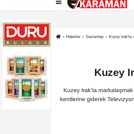
Künye
İletişim
Çerez Politikası
G
Haberler
Gaziantep
Kuzey Irak'ta 
Kuzey Ir
Kuzey Irak’ta markalaşmak i
kentlerine giderek Televizyo