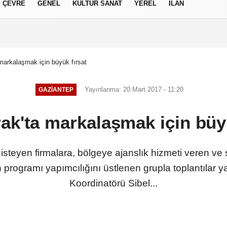
ÇEVRE
GENEL
KÜLTÜR SANAT
YEREL
İLAN
izlilik İlkeleri
markalaşmak için büyük fırsat
Yayınlanma: 20 Mart 2017 - 11:20
GAZIANTEP
ak'ta markalaşmak için büy
steyen firmalara, bölgeye ajanslık hizmeti veren ve 
n programı yapımcılığını üstlenen grupla toplantılar
Koordinatörü Sibel...