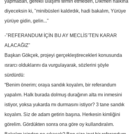
yapmadan, gerekli ulaşımı temin etmeden, Dikmen halkına
diyeceksin ki, "minibüsleri kaldırdık, hadi bakalım, Yürüye
yürüye gidin, gelin..."
-"REFERANDUM İÇİN BU AY MECLİS’TEN KARAR
ALACAĞIZ"
Başkan Gökçek, projeyi gerçekleştirecekleri konusunda
ısrarcı olduklarını da vurgulayarak, sözlerini şöyle
sürdürdü:
“Benim önerim; oraya sandık koyalım, bir referandum
yapalım. Halk burada dolmuş durağının alta mı inmesini
istiyor, yoksa yukarda mı durmasını istiyor? 3 tane sandık
koyalım. Siz de adam getirin başına. Herkesin kimliğini
görelim. Gördükten sonra ona göre oy kullandıralım.