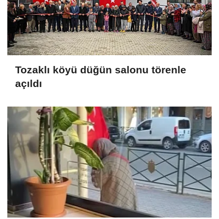
Tozaklı köyü düğün salonu törenle
açıldı