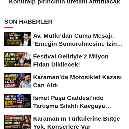
Konuralp pirincinin üretimi arttırılacak
SON HABERLER
Av. Mutlu’dan Cuma Mesajı:
‘Emeğin Sömürülmesine İzin
Vermeyiz’...
Festival Geliriyle 2 Milyon
Fidan Dikilecek!
Karaman’da Motosiklet Kazası
Can Aldı
İsmet Paşa Caddesi'nde
Tartışma Silahlı Kavgaya
Dönüştü
Karaman'ın Türkülerine Bütçe
Yok, Konserlere Var