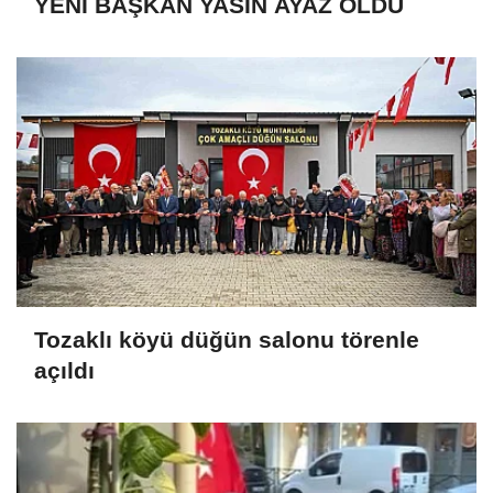
YENİ BAŞKAN YASİN AYAZ OLDU
Tozaklı köyü düğün salonu törenle
açıldı