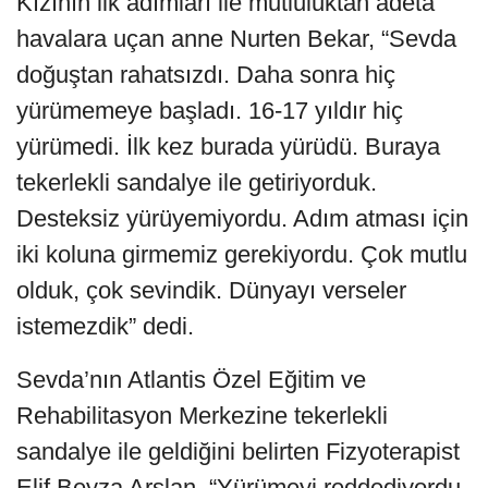
Kızının ilk adımları ile mutluluktan adeta
havalara uçan anne Nurten Bekar, “Sevda
doğuştan rahatsızdı. Daha sonra hiç
yürümemeye başladı. 16-17 yıldır hiç
yürümedi. İlk kez burada yürüdü. Buraya
tekerlekli sandalye ile getiriyorduk.
Desteksiz yürüyemiyordu. Adım atması için
iki koluna girmemiz gerekiyordu. Çok mutlu
olduk, çok sevindik. Dünyayı verseler
istemezdik” dedi.
Sevda’nın Atlantis Özel Eğitim ve
Rehabilitasyon Merkezine tekerlekli
sandalye ile geldiğini belirten Fizyoterapist
Elif Beyza Arslan, “Yürümeyi reddediyordu.