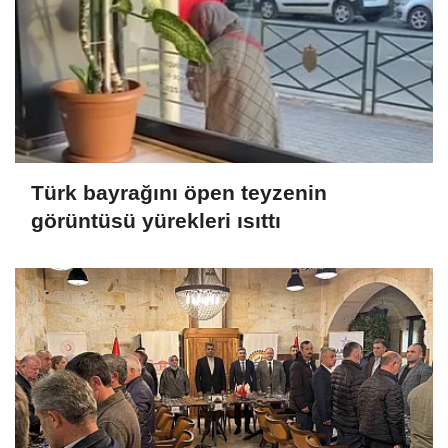
Türk bayrağını öpen teyzenin
görüntüsü yürekleri ısıttı