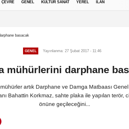
ÇEVRE
GENEL
KÜLTÜR SANAT
YEREL
İLAN
izlilik İlkeleri
 darphane basacak
Yayınlanma: 27 Şubat 2017 - 11:46
GENEL
a mühürlerini darphane ba
n mühürler artık Darphane ve Damga Matbaası Genel 
nı Bahattin Korkmaz, sahte plaka ile yapılan terör, ci
önüne geçileceğini...