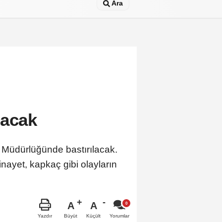
Ara
sacak
Müdürlüğünde bastırılacak.
nayet, kapkaç gibi olayların
A
A
Büyüt
Küçült
Yazdır
Yorumlar