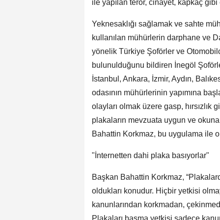
ile yapılan terör, cinayet, kapkaç gibi
Yeknesaklığı sağlamak ve sahte müh
kullanılan mühürlerin darphane ve 
yönelik Türkiye Şoförler ve Otomobil
bulunulduğunu bildiren İnegöl Şoförl
İstanbul, Ankara, İzmir, Aydın, Balıke
odasının mühürlerinin yapımına başlan
olayları olmak üzere gasp, hırsızlık g
plakaların mevzuata uygun ve okunak
Bahattin Korkmaz, bu uygulama ile ol
"İnternetten dahi plaka basıyorlar"
Başkan Bahattin Korkmaz, “Plakalard
oldukları konudur. Hiçbir yetkisi olma
kanunlarından korkmadan, çekinmede
Plakaları basma yetkisi sadece kanun