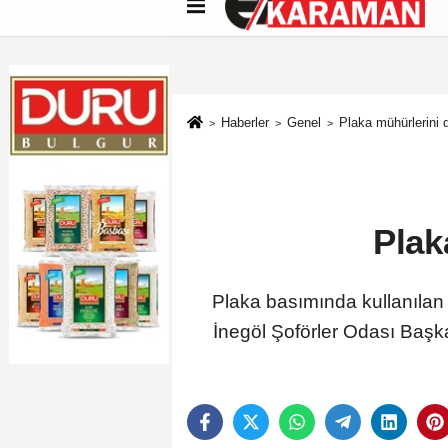
Künye
İletişim
Çerez Politikası
G
Haberler
Genel
Plaka mühürlerini
Plak
Plaka basımında kullanıla
İnegöl Şoförler Odası Başka