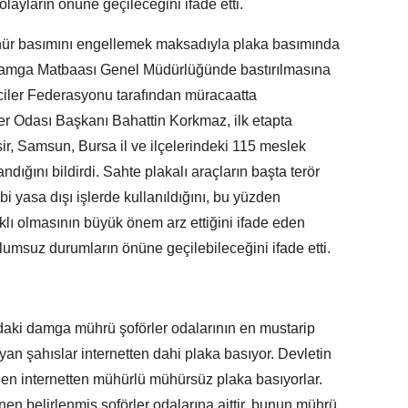
 olayların önüne geçileceğini ifade etti.
ür basımını engellemek maksadıyla plaka basımında
Damga Matbaası Genel Müdürlüğünde bastırılmasına
ciler Federasyonu tarafından müracaatta
er Odası Başkanı Bahattin Korkmaz, ilk etapta
sir, Samsun, Bursa il ve ilçelerindeki 115 meslek
dığını bildirdi. Sahte plakalı araçların başta terör
ibi yasa dışı işlerde kullanıldığını, bu yüzden
lı olmasının büyük önem arz ettiğini ifade eden
umsuz durumların önüne geçilebileceğini ifade etti.
aki damga mührü şoförler odalarının en mustarip
yan şahıslar internetten dahi plaka basıyor. Devletin
n internetten mühürlü mühürsüz plaka basıyorlar.
en belirlenmiş şoförler odalarına aittir, bunun mührü